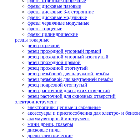
фрезы отрезные-прорезные
фрезы дисковые пазовые
фрезы дисковые 3-х сторонние
фрезы дисковые модульные
фрезы червячные модульные
фрезы торцевые
фрезы цилиндрические
резцы токарные
резец отрезной
резец проходной упорный прямой
резец проходной упорный изогнутый
резец проходной прямой
резец проходной отогнутый
резец резьбовой для наружной резьбы
резец резьбовой для внутренней резьбы
резец подрезной отогнутый
резец расточной для глухих отверстий
резец расточной для сквозных отверстий
электроинструмент
электропилы цепные и сабельные
аксессуары и приспособления для электро- и бензо
аккумуляторный инструмент
мини-дрели, граверы
дисковые пилы
дрели электрические