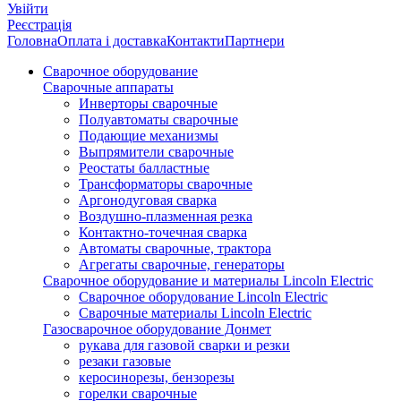
Увійти
Реєстрація
Головна
Оплата і доставка
Контакти
Партнери
Сварочное оборудование
Сварочные аппараты
Инверторы сварочные
Полуавтоматы сварочные
Подающие механизмы
Выпрямители сварочные
Реостаты балластные
Трансформаторы сварочные
Аргонодуговая сварка
Воздушно-плазменная резка
Контактно-точечная сварка
Автоматы сварочные, трактора
Агрегаты сварочные, генераторы
Сварочное оборудование и материалы Lincoln Electric
Сварочное оборудование Lincoln Electric
Сварочные материалы Lincoln Electric
Газосварочное оборудование Донмет
рукава для газовой сварки и резки
резаки газовые
керосинорезы, бензорезы
горелки сварочные