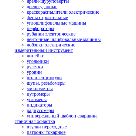
дрели-шуруповерты
дрели ударные
краскораспылители электрические
фены строительные
углошлифовальные машины
перфораторы
рубанки электрические
ленточные шлифовальные машины
лобзики электрические
измерительный инструмент
линейки
угольники
рулетки
уровни
штангенциркули
щупы, резьбомеры
микрометры
нутромеры
угломеры
индикаторы
радиусомеры
универсальный шаблон сварщика
станочная оснастка
втулки переходные
патроны токарные