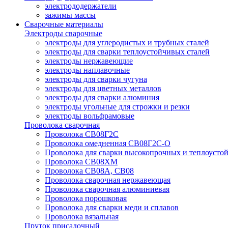
электрододержатели
зажимы массы
Сварочные материалы
Электроды сварочные
электроды для углеродистых и трубных сталей
электроды для сварки теплоустойчивых сталей
электроды нержавеющие
электроды наплавочные
электроды для сварки чугуна
электроды для цветных металлов
электроды для сварки алюминия
электроды угольные для строжки и резки
электроды вольфрамовые
Проволока сварочная
Проволока СВ08Г2С
Проволока омедненная СВ08Г2С-О
Проволока для сварки высокопрочных и теплоусто
Проволока СВ08ХМ
Проволока СВ08А, СВ08
Проволока сварочная нержавеющая
Проволока сварочная алюминиевая
Проволока порошковая
Проволока для сварки меди и сплавов
Проволока вязальная
Пруток присадочный