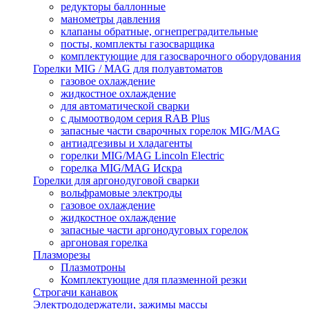
редукторы баллонные
манометры давления
клапаны обратные, огнепреградительные
посты, комплекты газосварщика
комплектующие для газосварочного оборудования
Горелки MIG / MAG для полуавтоматов
газовое охлаждение
жидкостное охлаждение
для автоматической сварки
с дымоотводом серия RAB Plus
запасные части сварочных горелок MIG/MAG
антиадгезивы и хладагенты
горелки MIG/MAG Lincoln Electric
горелка MIG/MAG Искра
Горелки для аргонодуговой сварки
вольфрамовые электроды
газовое охлаждение
жидкостное охлаждение
запасные части аргонодуговых горелок
аргоновая горелка
Плазморезы
Плазмотроны
Комплектующие для плазменной резки
Строгачи канавок
Электрододержатели, зажимы массы