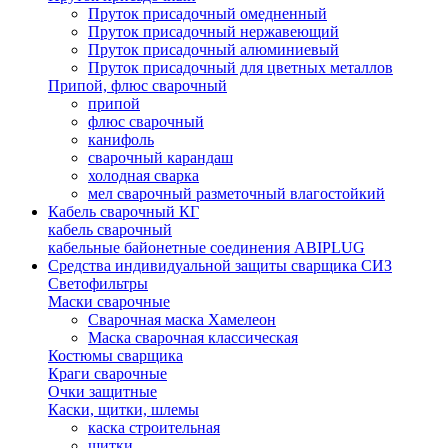
Пруток присадочный омедненный
Пруток присадочный нержавеющий
Пруток присадочный алюминиевый
Пруток присадочный для цветных металлов
Припой, флюс сварочный
припой
флюс сварочный
канифоль
сварочный карандаш
холодная сварка
мел сварочный разметочный влагостойкий
Кабель сварочный КГ
кабель сварочный
кабельные байонетные соединения ABIPLUG
Средства индивидуальной защиты сварщика СИЗ
Светофильтры
Маски сварочные
Сварочная маска Хамелеон
Маска сварочная классическая
Костюмы сварщика
Краги сварочные
Очки защитные
Каски, щитки, шлемы
каска строительная
щитки