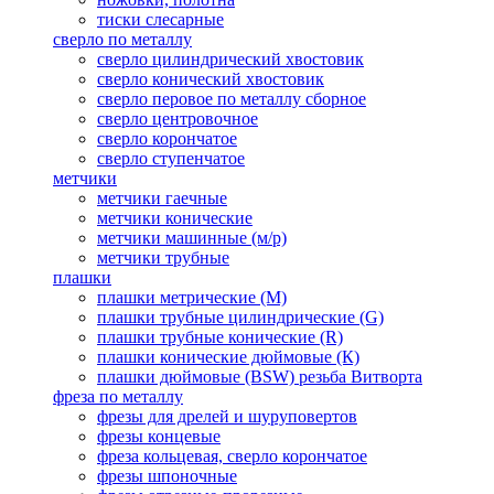
тиски слесарные
сверло по металлу
сверло цилиндрический хвостовик
сверло конический хвостовик
сверло перовое по металлу сборное
сверло центровочное
сверло корончатое
сверло ступенчатое
метчики
метчики гаечные
метчики конические
метчики машинные (м/р)
метчики трубные
плашки
плашки метрические (М)
плашки трубные цилиндрические (G)
плашки трубные конические (R)
плашки конические дюймовые (К)
плашки дюймовые (BSW) резьба Витворта
фреза по металлу
фрезы для дрелей и шуруповертов
фрезы концевые
фреза кольцевая, сверло корончатое
фрезы шпоночные