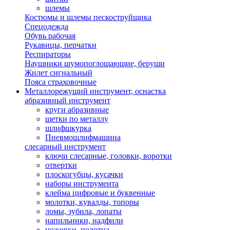
шлемы
Костюмы и шлемы пескоструйщика
Спецодежда
Обувь рабочая
Рукавицы, перчатки
Респираторы
Наушники шумопоглощающие, беруши
Жилет сигнальный
Пояса страховочные
Металлорежущий инструмент, оснастка
абразивный инструмент
круги абразивные
щетки по металлу
шлифшкурка
Пневмошлифмашина
слесарный инструмент
ключи слесарные, головки, воротки
отвертки
плоскогубцы, кусачки
наборы инструмента
клейма цифровые и буквенные
молотки, кувалды, топоры
ломы, зубила, лопаты
напильники, надфили
ножовки, полотна