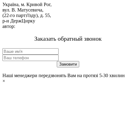
Україна, м. Кривой Рог,
вул. В. Матусевича,
(22-го партз'їзду), д. 55,
р-н ДержЦирку
автор:
м-н «ЗВАРЮВАННЯ».
Заказать обратный звонок
Наші менеджери передзвонять Вам на протязі 5-30 хвилин
×