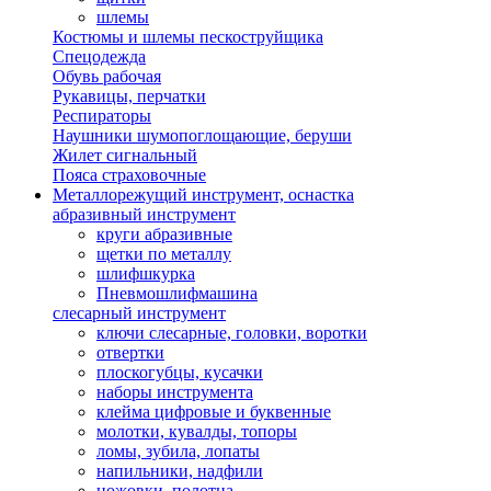
шлемы
Костюмы и шлемы пескоструйщика
Спецодежда
Обувь рабочая
Рукавицы, перчатки
Респираторы
Наушники шумопоглощающие, беруши
Жилет сигнальный
Пояса страховочные
Металлорежущий инструмент, оснастка
абразивный инструмент
круги абразивные
щетки по металлу
шлифшкурка
Пневмошлифмашина
слесарный инструмент
ключи слесарные, головки, воротки
отвертки
плоскогубцы, кусачки
наборы инструмента
клейма цифровые и буквенные
молотки, кувалды, топоры
ломы, зубила, лопаты
напильники, надфили
ножовки, полотна