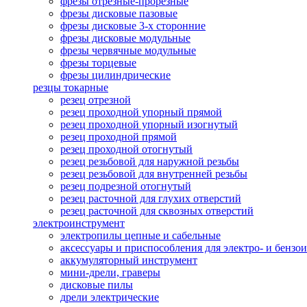
фрезы отрезные-прорезные
фрезы дисковые пазовые
фрезы дисковые 3-х сторонние
фрезы дисковые модульные
фрезы червячные модульные
фрезы торцевые
фрезы цилиндрические
резцы токарные
резец отрезной
резец проходной упорный прямой
резец проходной упорный изогнутый
резец проходной прямой
резец проходной отогнутый
резец резьбовой для наружной резьбы
резец резьбовой для внутренней резьбы
резец подрезной отогнутый
резец расточной для глухих отверстий
резец расточной для сквозных отверстий
электроинструмент
электропилы цепные и сабельные
аксессуары и приспособления для электро- и бензо
аккумуляторный инструмент
мини-дрели, граверы
дисковые пилы
дрели электрические