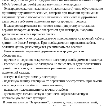
электроду, а также для его удержания в необходимом положении при
MMA (ручной дуговой) сварке штучными электродами.
Электрододержатели зажимного (пассатижного) типа обустроены по
принципу пружинного зажима, который при помощи прижимных
латунных губок с несколькими канавками зажимает и удерживает
электрод в требуемом положении при сварочном процессе.
В электрододержателях винтового типа присутствует составная
верхняя поворотная часть с отверстием для электрода, надежно
удерживающая его в процессе сварки.
Как правило, к электрододержателю присоединяют сварочный кабель
длиной не более 5 метров. При необходимости применять кабель
большей длины рекомендуется увеличивать его сечение.
Качественный сварочный держатель электродов должен
обеспечивать:
- прочное и надежное закрепление электрода необходимого диаметра;
- крепление и удержание электрода не менее чем в двух положениях
одной плоскости для применения различных пространственных
положений сварки;
- легкую и быструю замену электрода;
- надежную защиту сварщика от поражения электротоком при замене
электрода или случайном прикосновении;
- надежное подсоединение сварочного кабеля;
- достаточную механическую прочность, обуславливающую
нормальную его эксплуатацию.
В сети магазинов "Зварювання", помимо других производителей,