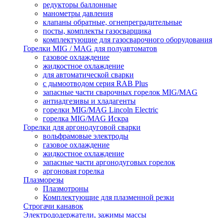
редукторы баллонные
манометры давления
клапаны обратные, огнепреградительные
посты, комплекты газосварщика
комплектующие для газосварочного оборудования
Горелки MIG / MAG для полуавтоматов
газовое охлаждение
жидкостное охлаждение
для автоматической сварки
с дымоотводом серия RAB Plus
запасные части сварочных горелок MIG/MAG
антиадгезивы и хладагенты
горелки MIG/MAG Lincoln Electric
горелка MIG/MAG Искра
Горелки для аргонодуговой сварки
вольфрамовые электроды
газовое охлаждение
жидкостное охлаждение
запасные части аргонодуговых горелок
аргоновая горелка
Плазморезы
Плазмотроны
Комплектующие для плазменной резки
Строгачи канавок
Электрододержатели, зажимы массы