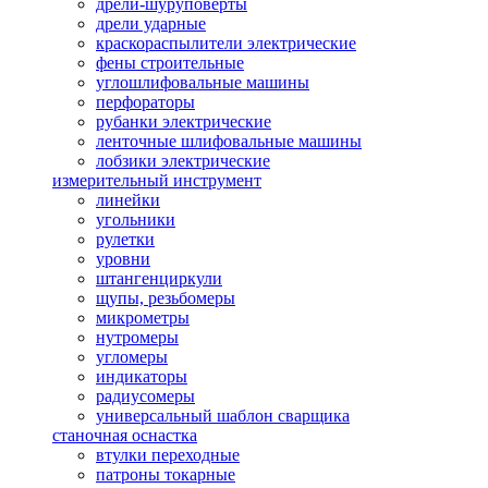
дрели-шуруповерты
дрели ударные
краскораспылители электрические
фены строительные
углошлифовальные машины
перфораторы
рубанки электрические
ленточные шлифовальные машины
лобзики электрические
измерительный инструмент
линейки
угольники
рулетки
уровни
штангенциркули
щупы, резьбомеры
микрометры
нутромеры
угломеры
индикаторы
радиусомеры
универсальный шаблон сварщика
станочная оснастка
втулки переходные
патроны токарные