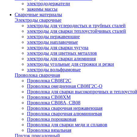
электрододержатели
зажимы массы
Сварочные материалы
Электроды сварочные
электроды для углеродистых и трубных сталей
электроды для сварки теплоустойчивых сталей
электроды нержавеющие
электроды наплавочные
электроды для сварки чугуна
электроды для цветных металлов
электроды для сварки алюминия
электроды угольные для строжки и резки
электроды вольфрамовые
Проволока сварочная
Проволока СВ08Г2С
Проволока омедненная СВ08Г2С-О
Проволока для сварки высокопрочных и теплоусто
Проволока СВ08ХМ
Проволока СВ08А, СВ08
Проволока сварочная нержавеющая
Проволока сварочная алюминиевая
Проволока порошковая
Проволока для сварки меди и сплавов
Проволока вязальная
Пруток присадочный