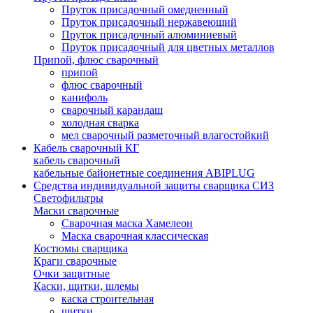
Пруток присадочный омедненный
Пруток присадочный нержавеющий
Пруток присадочный алюминиевый
Пруток присадочный для цветных металлов
Припой, флюс сварочный
припой
флюс сварочный
канифоль
сварочный карандаш
холодная сварка
мел сварочный разметочный влагостойкий
Кабель сварочный КГ
кабель сварочный
кабельные байонетные соединения ABIPLUG
Средства индивидуальной защиты сварщика СИЗ
Светофильтры
Маски сварочные
Сварочная маска Хамелеон
Маска сварочная классическая
Костюмы сварщика
Краги сварочные
Очки защитные
Каски, щитки, шлемы
каска строительная
щитки