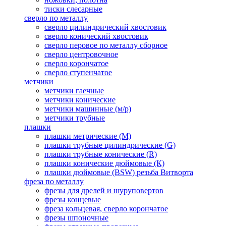
тиски слесарные
сверло по металлу
сверло цилиндрический хвостовик
сверло конический хвостовик
сверло перовое по металлу сборное
сверло центровочное
сверло корончатое
сверло ступенчатое
метчики
метчики гаечные
метчики конические
метчики машинные (м/р)
метчики трубные
плашки
плашки метрические (М)
плашки трубные цилиндрические (G)
плашки трубные конические (R)
плашки конические дюймовые (К)
плашки дюймовые (BSW) резьба Витворта
фреза по металлу
фрезы для дрелей и шуруповертов
фрезы концевые
фреза кольцевая, сверло корончатое
фрезы шпоночные