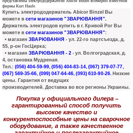
представлены электрододержатели Abicor Binzel всемирно известной
фирмы Kurt Haufe.
Купи
ть
электрододержатель Abicor Binzel
Вы
можете в
сети магазинов "ЗВАРЮВАННЯ"
.
Держатель электродов
купить в г. Кривой Рог Вы
можете в
сети магазинов "ЗВАРЮВАННЯ"
:
• магазин
ЗВАРЮВАННЯ
- ул. 22-го партсъезда, д.
55, р-он ГосЦирка;
• магазин
ЗВАРЮВАННЯ - 2
- ул. Волгоградская, д.
4, остановка Мудреная.
Тел.:
(056) 404-59-99, (056) 404-83-14, (067) 379-07-77,
(067) 569-35-66, (099) 047-64-46, (093) 610-90
-26.
Низкие
цены. Гарантия от ведущих
производителей. Доставка во все регионы Украины.
Покупка у официального дилера
–
гарантированный способ получить
высокое качество и
конкурентоспособные цены на сварочное
оборудование, а также качественное
гарантийное и послегарантийное