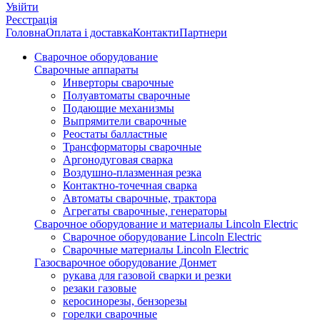
Увійти
Реєстрація
Головна
Оплата і доставка
Контакти
Партнери
Сварочное оборудование
Сварочные аппараты
Инверторы сварочные
Полуавтоматы сварочные
Подающие механизмы
Выпрямители сварочные
Реостаты балластные
Трансформаторы сварочные
Аргонодуговая сварка
Воздушно-плазменная резка
Контактно-точечная сварка
Автоматы сварочные, трактора
Агрегаты сварочные, генераторы
Сварочное оборудование и материалы Lincoln Electric
Сварочное оборудование Lincoln Electric
Сварочные материалы Lincoln Electric
Газосварочное оборудование Донмет
рукава для газовой сварки и резки
резаки газовые
керосинорезы, бензорезы
горелки сварочные