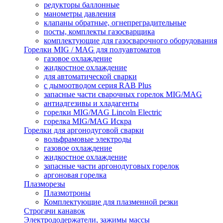
редукторы баллонные
манометры давления
клапаны обратные, огнепреградительные
посты, комплекты газосварщика
комплектующие для газосварочного оборудования
Горелки MIG / MAG для полуавтоматов
газовое охлаждение
жидкостное охлаждение
для автоматической сварки
с дымоотводом серия RAB Plus
запасные части сварочных горелок MIG/MAG
антиадгезивы и хладагенты
горелки MIG/MAG Lincoln Electric
горелка MIG/MAG Искра
Горелки для аргонодуговой сварки
вольфрамовые электроды
газовое охлаждение
жидкостное охлаждение
запасные части аргонодуговых горелок
аргоновая горелка
Плазморезы
Плазмотроны
Комплектующие для плазменной резки
Строгачи канавок
Электрододержатели, зажимы массы