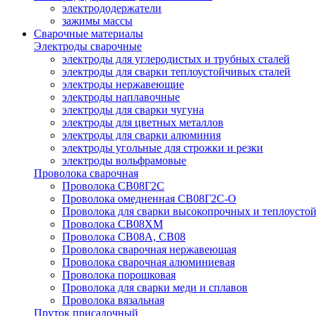
электрододержатели
зажимы массы
Сварочные материалы
Электроды сварочные
электроды для углеродистых и трубных сталей
электроды для сварки теплоустойчивых сталей
электроды нержавеющие
электроды наплавочные
электроды для сварки чугуна
электроды для цветных металлов
электроды для сварки алюминия
электроды угольные для строжки и резки
электроды вольфрамовые
Проволока сварочная
Проволока СВ08Г2С
Проволока омедненная СВ08Г2С-О
Проволока для сварки высокопрочных и теплоусто
Проволока СВ08ХМ
Проволока СВ08А, СВ08
Проволока сварочная нержавеющая
Проволока сварочная алюминиевая
Проволока порошковая
Проволока для сварки меди и сплавов
Проволока вязальная
Пруток присадочный