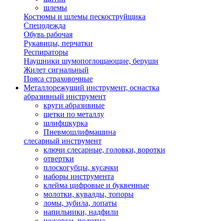
шлемы
Костюмы и шлемы пескоструйщика
Спецодежда
Обувь рабочая
Рукавицы, перчатки
Респираторы
Наушники шумопоглощающие, беруши
Жилет сигнальный
Пояса страховочные
Металлорежущий инструмент, оснастка
абразивный инструмент
круги абразивные
щетки по металлу
шлифшкурка
Пневмошлифмашина
слесарный инструмент
ключи слесарные, головки, воротки
отвертки
плоскогубцы, кусачки
наборы инструмента
клейма цифровые и буквенные
молотки, кувалды, топоры
ломы, зубила, лопаты
напильники, надфили
ножовки, полотна