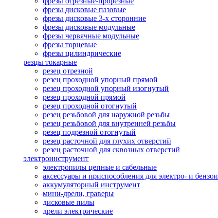
фрезы отрезные-прорезные
фрезы дисковые пазовые
фрезы дисковые 3-х сторонние
фрезы дисковые модульные
фрезы червячные модульные
фрезы торцевые
фрезы цилиндрические
резцы токарные
резец отрезной
резец проходной упорный прямой
резец проходной упорный изогнутый
резец проходной прямой
резец проходной отогнутый
резец резьбовой для наружной резьбы
резец резьбовой для внутренней резьбы
резец подрезной отогнутый
резец расточной для глухих отверстий
резец расточной для сквозных отверстий
электроинструмент
электропилы цепные и сабельные
аксессуары и приспособления для электро- и бензо
аккумуляторный инструмент
мини-дрели, граверы
дисковые пилы
дрели электрические