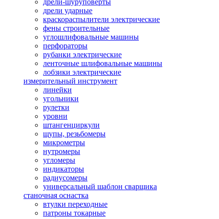
дрели-шуруповерты
дрели ударные
краскораспылители электрические
фены строительные
углошлифовальные машины
перфораторы
рубанки электрические
ленточные шлифовальные машины
лобзики электрические
измерительный инструмент
линейки
угольники
рулетки
уровни
штангенциркули
щупы, резьбомеры
микрометры
нутромеры
угломеры
индикаторы
радиусомеры
универсальный шаблон сварщика
станочная оснастка
втулки переходные
патроны токарные