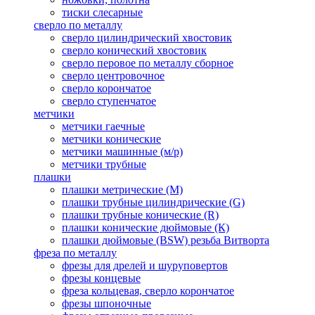
тиски слесарные
сверло по металлу
сверло цилиндрический хвостовик
сверло конический хвостовик
сверло перовое по металлу сборное
сверло центровочное
сверло корончатое
сверло ступенчатое
метчики
метчики гаечные
метчики конические
метчики машинные (м/р)
метчики трубные
плашки
плашки метрические (М)
плашки трубные цилиндрические (G)
плашки трубные конические (R)
плашки конические дюймовые (К)
плашки дюймовые (BSW) резьба Витворта
фреза по металлу
фрезы для дрелей и шуруповертов
фрезы концевые
фреза кольцевая, сверло корончатое
фрезы шпоночные