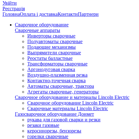
Увійти
Реєстрація
Головна
Оплата і доставка
Контакти
Партнери
Сварочное оборудование
Сварочные аппараты
Инверторы сварочные
Полуавтоматы сварочные
Подающие механизмы
Выпрямители сварочные
Реостаты балластные
Трансформаторы сварочные
Аргонодуговая сварка
Воздушно-плазменная резка
Контактно-точечная сварка
Автоматы сварочные, трактора
Агрегаты сварочные, генераторы
Сварочное оборудование и материалы Lincoln Electric
Сварочное оборудование Lincoln Electric
Сварочные материалы Lincoln Electric
Газосварочное оборудование Донмет
рукава для газовой сварки и резки
резаки газовые
керосинорезы, бензорезы
горелки сварочные