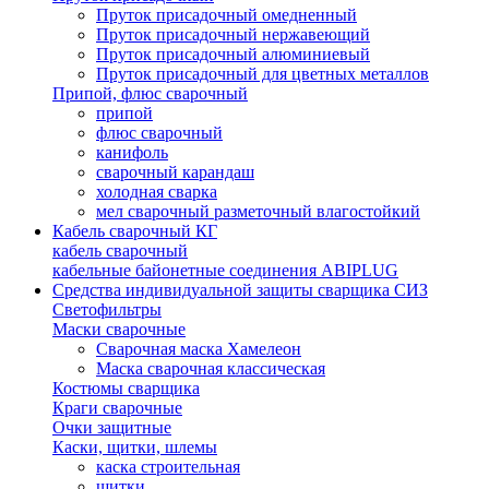
Пруток присадочный омедненный
Пруток присадочный нержавеющий
Пруток присадочный алюминиевый
Пруток присадочный для цветных металлов
Припой, флюс сварочный
припой
флюс сварочный
канифоль
сварочный карандаш
холодная сварка
мел сварочный разметочный влагостойкий
Кабель сварочный КГ
кабель сварочный
кабельные байонетные соединения ABIPLUG
Средства индивидуальной защиты сварщика СИЗ
Светофильтры
Маски сварочные
Сварочная маска Хамелеон
Маска сварочная классическая
Костюмы сварщика
Краги сварочные
Очки защитные
Каски, щитки, шлемы
каска строительная
щитки