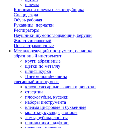
шлемы
Костюмы и шлемы пескоструйщика
Спецодежда
Обувь рабочая
Рукавицы, перчатки
Респираторы
Наушники шумопоглощающие, беруши
Жилет сигнальный
Пояса страховочные
Металлорежущий инструмент, оснастка
абразивный инструмент
круги абразивные
щетки по металлу
шлифшкурка
Пневмошлифмашина
слесарный инструмент
ключи слесарные, головки, воротки
отвертки
плоскогубцы, кусачки
наборы инструмента
клейма цифровые и буквенные
молотки, кувалды, топоры
ломы, зубила, лопаты
напильники, надфили
ножовки, полотна