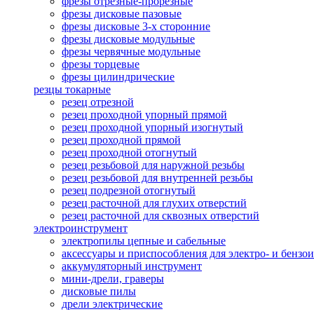
фрезы отрезные-прорезные
фрезы дисковые пазовые
фрезы дисковые 3-х сторонние
фрезы дисковые модульные
фрезы червячные модульные
фрезы торцевые
фрезы цилиндрические
резцы токарные
резец отрезной
резец проходной упорный прямой
резец проходной упорный изогнутый
резец проходной прямой
резец проходной отогнутый
резец резьбовой для наружной резьбы
резец резьбовой для внутренней резьбы
резец подрезной отогнутый
резец расточной для глухих отверстий
резец расточной для сквозных отверстий
электроинструмент
электропилы цепные и сабельные
аксессуары и приспособления для электро- и бензо
аккумуляторный инструмент
мини-дрели, граверы
дисковые пилы
дрели электрические