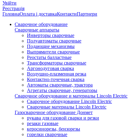
Увійти
Реєстрація
Головна
Оплата і доставка
Контакти
Партнери
Сварочное оборудование
Сварочные аппараты
Инверторы сварочные
Полуавтоматы сварочные
Подающие механизмы
Выпрямители сварочные
Реостаты балластные
Трансформаторы сварочные
Аргонодуговая сварка
Воздушно-плазменная резка
Контактно-точечная сварка
Автоматы сварочные, трактора
Агрегаты сварочные, генераторы
Сварочное оборудование и материалы Lincoln Electric
Сварочное оборудование Lincoln Electric
Сварочные материалы Lincoln Electric
Газосварочное оборудование Донмет
рукава для газовой сварки и резки
резаки газовые
керосинорезы, бензорезы
горелки сварочные