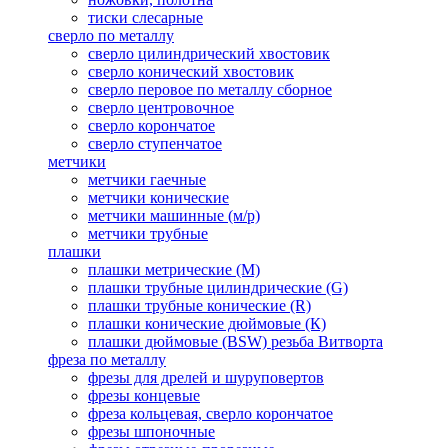
тиски слесарные
сверло по металлу
сверло цилиндрический хвостовик
сверло конический хвостовик
сверло перовое по металлу сборное
сверло центровочное
сверло корончатое
сверло ступенчатое
метчики
метчики гаечные
метчики конические
метчики машинные (м/р)
метчики трубные
плашки
плашки метрические (М)
плашки трубные цилиндрические (G)
плашки трубные конические (R)
плашки конические дюймовые (К)
плашки дюймовые (BSW) резьба Витворта
фреза по металлу
фрезы для дрелей и шуруповертов
фрезы концевые
фреза кольцевая, сверло корончатое
фрезы шпоночные