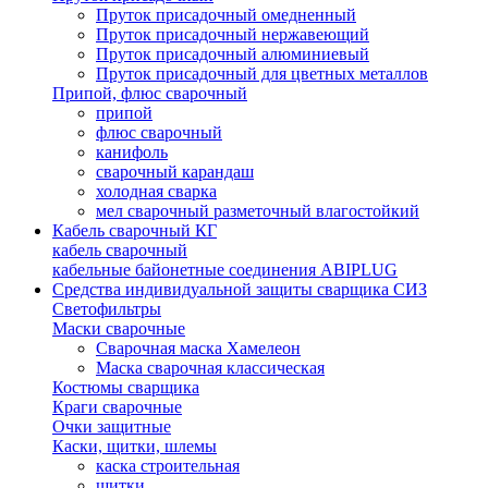
Пруток присадочный омедненный
Пруток присадочный нержавеющий
Пруток присадочный алюминиевый
Пруток присадочный для цветных металлов
Припой, флюс сварочный
припой
флюс сварочный
канифоль
сварочный карандаш
холодная сварка
мел сварочный разметочный влагостойкий
Кабель сварочный КГ
кабель сварочный
кабельные байонетные соединения ABIPLUG
Средства индивидуальной защиты сварщика СИЗ
Светофильтры
Маски сварочные
Сварочная маска Хамелеон
Маска сварочная классическая
Костюмы сварщика
Краги сварочные
Очки защитные
Каски, щитки, шлемы
каска строительная
щитки