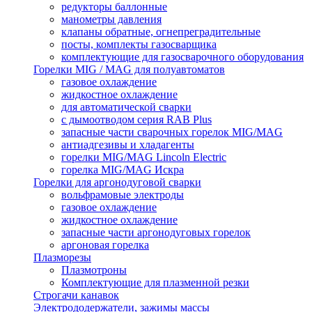
редукторы баллонные
манометры давления
клапаны обратные, огнепреградительные
посты, комплекты газосварщика
комплектующие для газосварочного оборудования
Горелки MIG / MAG для полуавтоматов
газовое охлаждение
жидкостное охлаждение
для автоматической сварки
с дымоотводом серия RAB Plus
запасные части сварочных горелок MIG/MAG
антиадгезивы и хладагенты
горелки MIG/MAG Lincoln Electric
горелка MIG/MAG Искра
Горелки для аргонодуговой сварки
вольфрамовые электроды
газовое охлаждение
жидкостное охлаждение
запасные части аргонодуговых горелок
аргоновая горелка
Плазморезы
Плазмотроны
Комплектующие для плазменной резки
Строгачи канавок
Электрододержатели, зажимы массы