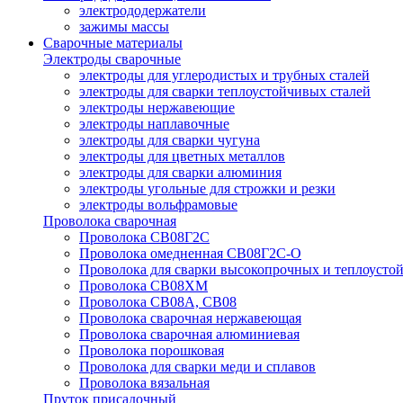
электрододержатели
зажимы массы
Сварочные материалы
Электроды сварочные
электроды для углеродистых и трубных сталей
электроды для сварки теплоустойчивых сталей
электроды нержавеющие
электроды наплавочные
электроды для сварки чугуна
электроды для цветных металлов
электроды для сварки алюминия
электроды угольные для строжки и резки
электроды вольфрамовые
Проволока сварочная
Проволока СВ08Г2С
Проволока омедненная СВ08Г2С-О
Проволока для сварки высокопрочных и теплоусто
Проволока СВ08ХМ
Проволока СВ08А, СВ08
Проволока сварочная нержавеющая
Проволока сварочная алюминиевая
Проволока порошковая
Проволока для сварки меди и сплавов
Проволока вязальная
Пруток присадочный