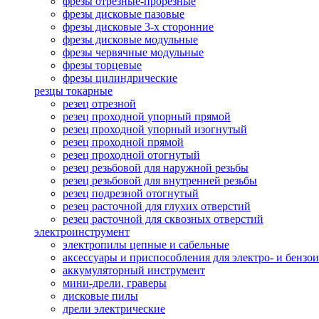
фрезы отрезные-прорезные
фрезы дисковые пазовые
фрезы дисковые 3-х сторонние
фрезы дисковые модульные
фрезы червячные модульные
фрезы торцевые
фрезы цилиндрические
резцы токарные
резец отрезной
резец проходной упорный прямой
резец проходной упорный изогнутый
резец проходной прямой
резец проходной отогнутый
резец резьбовой для наружной резьбы
резец резьбовой для внутренней резьбы
резец подрезной отогнутый
резец расточной для глухих отверстий
резец расточной для сквозных отверстий
электроинструмент
электропилы цепные и сабельные
аксессуары и приспособления для электро- и бензо
аккумуляторный инструмент
мини-дрели, граверы
дисковые пилы
дрели электрические