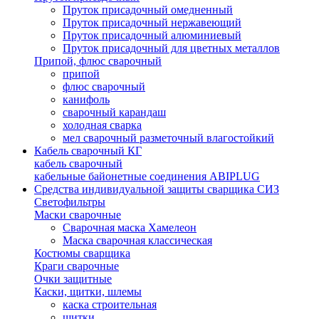
Пруток присадочный омедненный
Пруток присадочный нержавеющий
Пруток присадочный алюминиевый
Пруток присадочный для цветных металлов
Припой, флюс сварочный
припой
флюс сварочный
канифоль
сварочный карандаш
холодная сварка
мел сварочный разметочный влагостойкий
Кабель сварочный КГ
кабель сварочный
кабельные байонетные соединения ABIPLUG
Средства индивидуальной защиты сварщика СИЗ
Светофильтры
Маски сварочные
Сварочная маска Хамелеон
Маска сварочная классическая
Костюмы сварщика
Краги сварочные
Очки защитные
Каски, щитки, шлемы
каска строительная
щитки