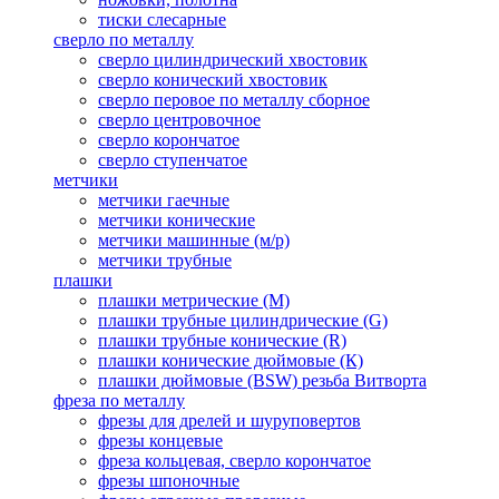
тиски слесарные
сверло по металлу
сверло цилиндрический хвостовик
сверло конический хвостовик
сверло перовое по металлу сборное
сверло центровочное
сверло корончатое
сверло ступенчатое
метчики
метчики гаечные
метчики конические
метчики машинные (м/р)
метчики трубные
плашки
плашки метрические (М)
плашки трубные цилиндрические (G)
плашки трубные конические (R)
плашки конические дюймовые (К)
плашки дюймовые (BSW) резьба Витворта
фреза по металлу
фрезы для дрелей и шуруповертов
фрезы концевые
фреза кольцевая, сверло корончатое
фрезы шпоночные