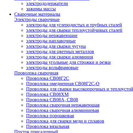
электрододержатели
зажимы массы
Сварочные материалы
Электроды сварочные
электроды для углеродистых и трубных сталей
электроды для сварки теплоустойчивых сталей
электроды нержавеющие
электроды наплавочные
электроды для сварки чугуна
электроды для цветных металлов
электроды для сварки алюминия
электроды угольные для строжки и резки
электроды вольфрамовые
Проволока сварочная
Проволока СВ08Г2С
Проволока омедненная СВ08Г2С-О
Проволока для сварки высокопрочных и теплоусто
Проволока СВ08ХМ
Проволока СВ08А, СВ08
Проволока сварочная нержавеющая
Проволока сварочная алюминиевая
Проволока порошковая
Проволока для сварки меди и сплавов
Проволока вязальная
Пруток присадочный