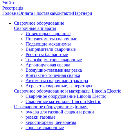
Увійти
Реєстрація
Головна
Оплата і доставка
Контакти
Партнери
Сварочное оборудование
Сварочные аппараты
Инверторы сварочные
Полуавтоматы сварочные
Подающие механизмы
Выпрямители сварочные
Реостаты балластные
Трансформаторы сварочные
Аргонодуговая сварка
Воздушно-плазменная резка
Контактно-точечная сварка
Автоматы сварочные, трактора
Агрегаты сварочные, генераторы
Сварочное оборудование и материалы Lincoln Electric
Сварочное оборудование Lincoln Electric
Сварочные материалы Lincoln Electric
Газосварочное оборудование Донмет
рукава для газовой сварки и резки
резаки газовые
керосинорезы, бензорезы
горелки сварочные