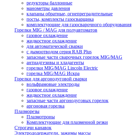
редукторы баллонные
манометры давления
клапаны обратные, огнепреградительные
посты, комплекты газосварщика
комплектующие для газосварочного оборудования
Горелки MIG / MAG для полуавтоматов
газовое охлаждение
жидкостное охлаждение
для автоматической сварки
с дымоотводом серия RAB Plus
запасные части сварочных горелок MIG/MAG
антиадгезивы и хладагенты
горелки MIG/MAG Lincoln Electric
горелка MIG/MAG Искра
Горелки для аргонодуговой сварки
вольфрамовые электроды
газовое охлаждение
жидкостное охлаждение
запасные части аргонодуговых горелок
аргоновая горелка
Плазморезы
Плазмотроны
Комплектующие для плазменной резки
Строгачи канавок
Электрододержатели, зажимы массы