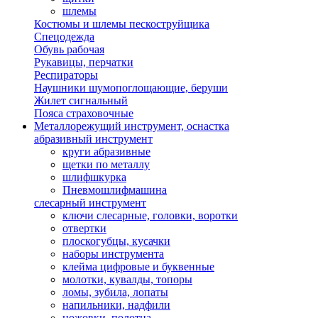
шлемы
Костюмы и шлемы пескоструйщика
Спецодежда
Обувь рабочая
Рукавицы, перчатки
Респираторы
Наушники шумопоглощающие, беруши
Жилет сигнальный
Пояса страховочные
Металлорежущий инструмент, оснастка
абразивный инструмент
круги абразивные
щетки по металлу
шлифшкурка
Пневмошлифмашина
слесарный инструмент
ключи слесарные, головки, воротки
отвертки
плоскогубцы, кусачки
наборы инструмента
клейма цифровые и буквенные
молотки, кувалды, топоры
ломы, зубила, лопаты
напильники, надфили
ножовки, полотна