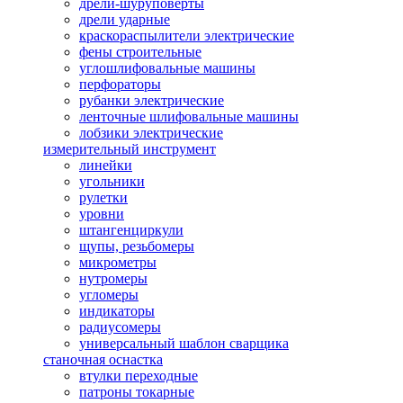
дрели-шуруповерты
дрели ударные
краскораспылители электрические
фены строительные
углошлифовальные машины
перфораторы
рубанки электрические
ленточные шлифовальные машины
лобзики электрические
измерительный инструмент
линейки
угольники
рулетки
уровни
штангенциркули
щупы, резьбомеры
микрометры
нутромеры
угломеры
индикаторы
радиусомеры
универсальный шаблон сварщика
станочная оснастка
втулки переходные
патроны токарные