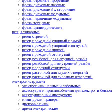
фрезы отрезные-прорезные
фрезы дисковые пазовые
фрезы дисковые 3-х сторонние
фрезы дисковые модульные
фрезы червячные модульные
фрезы торцевые
фрезы цилиндрические
резцы токарные
резец отрезной
резец проходной упорный прямой
резец проходной упорный изогнутый
резец проходной прямой
резец проходной отогнутый
резец резьбовой для наружной резьбы
резец резьбовой для внутренней резьбы
резец подрезной отогнутый
резец расточной для глухих отверстий
резец расточной для сквозных отверстий
электроинструмент
электропилы цепные и сабельные
аксессуары и приспособления для электро- и бензо
аккумуляторный инструмент
мини-дрели, граверы
дисковые пилы
дрели электрические