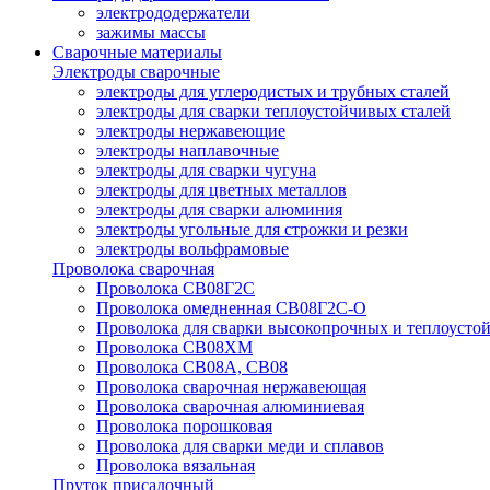
электрододержатели
зажимы массы
Сварочные материалы
Электроды сварочные
электроды для углеродистых и трубных сталей
электроды для сварки теплоустойчивых сталей
электроды нержавеющие
электроды наплавочные
электроды для сварки чугуна
электроды для цветных металлов
электроды для сварки алюминия
электроды угольные для строжки и резки
электроды вольфрамовые
Проволока сварочная
Проволока СВ08Г2С
Проволока омедненная СВ08Г2С-О
Проволока для сварки высокопрочных и теплоусто
Проволока СВ08ХМ
Проволока СВ08А, СВ08
Проволока сварочная нержавеющая
Проволока сварочная алюминиевая
Проволока порошковая
Проволока для сварки меди и сплавов
Проволока вязальная
Пруток присадочный