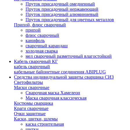
Пруток присадочный омедненный
Пруток присадочный нержавеющий
Пруток присадочный алюминиевый
Пруток присадочный для цветных металлов
Припой, флюс сварочный
припой
флюс сварочный
канифоль
сварочный карандаш
холодная сварка
мел сварочный разметочный влагостойкий
Кабель сварочный КГ
кабель сварочный
кабельные байонетные соединения ABIPLUG
Средства индивидуальной защиты сварщика СИЗ
Светофильтры
Маски сварочные
Сварочная маска Хамелеон
Маска сварочная классическая
Костюмы сварщика
Краги сварочные
Очки защитные
Каски, щитки, шлемы
каска строительная
щитки