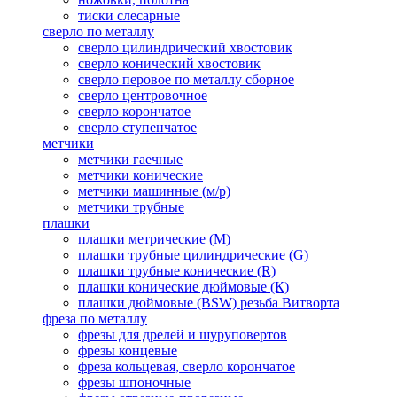
тиски слесарные
сверло по металлу
сверло цилиндрический хвостовик
сверло конический хвостовик
сверло перовое по металлу сборное
сверло центровочное
сверло корончатое
сверло ступенчатое
метчики
метчики гаечные
метчики конические
метчики машинные (м/р)
метчики трубные
плашки
плашки метрические (М)
плашки трубные цилиндрические (G)
плашки трубные конические (R)
плашки конические дюймовые (К)
плашки дюймовые (BSW) резьба Витворта
фреза по металлу
фрезы для дрелей и шуруповертов
фрезы концевые
фреза кольцевая, сверло корончатое
фрезы шпоночные