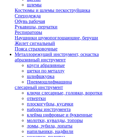
шлемы
Костюмы и шлемы пескоструйщика
Спецодежда
Обувь рабочая
Рукавицы, перчатки
Респираторы
Наушники шумопоглощающие, беруши
Жилет сигнальный
Пояса страховочные
Металлорежущий инструмент, оснастка
абразивный инструмент
круги абразивные
щетки по металлу
шлифшкурка
Пневмошлифмашина
слесарный инструмент
ключи слесарные, головки, воротки
отвертки
плоскогубцы, кусачки
наборы инструмента
клейма цифровые и буквенные
молотки, кувалды, топоры
ломы, зубила, лопаты
напильники, надфили
ножовки, полотна