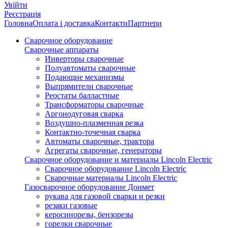
Увійти
Реєстрація
Головна
Оплата і доставка
Контакти
Партнери
Сварочное оборудование
Сварочные аппараты
Инверторы сварочные
Полуавтоматы сварочные
Подающие механизмы
Выпрямители сварочные
Реостаты балластные
Трансформаторы сварочные
Аргонодуговая сварка
Воздушно-плазменная резка
Контактно-точечная сварка
Автоматы сварочные, трактора
Агрегаты сварочные, генераторы
Сварочное оборудование и материалы Lincoln Electric
Сварочное оборудование Lincoln Electric
Сварочные материалы Lincoln Electric
Газосварочное оборудование Донмет
рукава для газовой сварки и резки
резаки газовые
керосинорезы, бензорезы
горелки сварочные