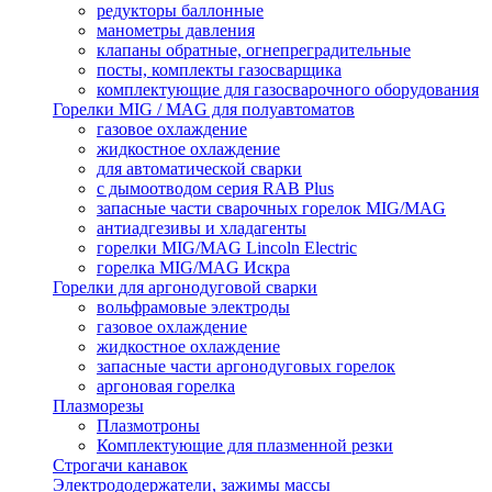
редукторы баллонные
манометры давления
клапаны обратные, огнепреградительные
посты, комплекты газосварщика
комплектующие для газосварочного оборудования
Горелки MIG / MAG для полуавтоматов
газовое охлаждение
жидкостное охлаждение
для автоматической сварки
с дымоотводом серия RAB Plus
запасные части сварочных горелок MIG/MAG
антиадгезивы и хладагенты
горелки MIG/MAG Lincoln Electric
горелка MIG/MAG Искра
Горелки для аргонодуговой сварки
вольфрамовые электроды
газовое охлаждение
жидкостное охлаждение
запасные части аргонодуговых горелок
аргоновая горелка
Плазморезы
Плазмотроны
Комплектующие для плазменной резки
Строгачи канавок
Электрододержатели, зажимы массы