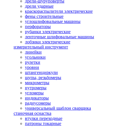
дрели-шуруповерты
дрели ударные
краскораспылители электрические
фены строительные
углошлифовальные машины
перфораторы
рубанки электрические
ленточные шлифовальные машины
лобзики электрические
измерительный инструмент
линейки
угольники
рулетки
уровни
штангенциркули
щупы, резьбомеры
микрометры
нутромеры
угломеры
индикаторы
радиусомеры
универсальный шаблон сварщика
станочная оснастка
втулки переходные
патроны токарные