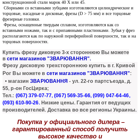
конструкционной стали марок 40 X или 45.
Сборными со вставными зубцами изготовляются цилиндрические и
торцовые, насадные и дисковые, фрезы (D > 75 мм) и все торцовые
фрезерные головки.
Фрезы, оснащенные твердым сплавом, изготовляются как со
вставными ножами, так и с припаянными пластинками. Зубья у фрез
располагаются как по наружной периферийной поверхности, так и на
торцовых поверхностях.
Купи
ть
фрезу диковую 3-х стороннюю
Вы можете
в
сети магазинов "ЗВАРЮВАННЯ"
.
Фрезу дисковую трехстороннюю
купить в г. Кривой
Рог Вы можете в
сети магазинов "ЗВАРЮВАННЯ"
:
• магазин
ЗВАРЮВАННЯ
- ул. 22-го партсъезда, д.
55, р-он ГосЦирка;
Тел.:
(067) 379-07-77, (067) 569-35-66, (099) 047-64-46,
(093) 610-90
-26.
Низкие цены. Гарантия от ведущих
производителей. Доставка во все регионы Украины.
Покупка у официального дилера
–
гарантированный способ получить
высокое качество и