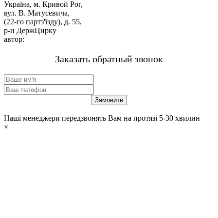
Україна, м. Кривой Рог,
вул. В. Матусевича,
(22-го партз'їзду), д. 55,
р-н ДержЦирку
автор:
м-н «ЗВАРЮВАННЯ».
Заказать обратный звонок
Наші менеджери передзвонять Вам на протязі 5-30 хвилин
×