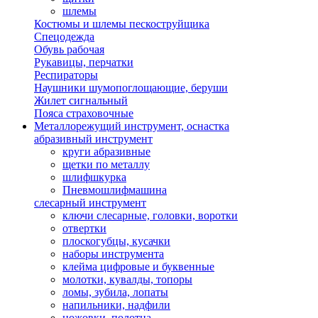
шлемы
Костюмы и шлемы пескоструйщика
Спецодежда
Обувь рабочая
Рукавицы, перчатки
Респираторы
Наушники шумопоглощающие, беруши
Жилет сигнальный
Пояса страховочные
Металлорежущий инструмент, оснастка
абразивный инструмент
круги абразивные
щетки по металлу
шлифшкурка
Пневмошлифмашина
слесарный инструмент
ключи слесарные, головки, воротки
отвертки
плоскогубцы, кусачки
наборы инструмента
клейма цифровые и буквенные
молотки, кувалды, топоры
ломы, зубила, лопаты
напильники, надфили
ножовки, полотна