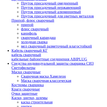
Пруток присадочный омедненный
Пруток присадочный нержавеющий
Пруток присадочный алюминиевый
Пруток присадочный для цветных металлов
Припой, флюс сварочный
припой
флюс сварочный
канифоль
сварочный карандаш
холодная сварка
мел сварочный разметочный влагостойкий
Кабель сварочный КГ
кабель сварочный
кабельные байонетные соединения ABIPLUG
Средства индивидуальной защиты сварщика СИЗ
Светофильтры
Маски сварочные
Сварочная маска Хамелеон
Маска сварочная классическая
Костюмы сварщика
Краги сварочные
Очки защитные
Каски, щитки, шлемы
каска строительная
щитки