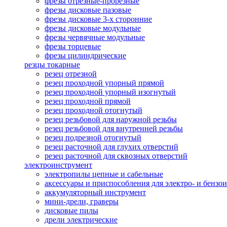
фрезы отрезные-прорезные
фрезы дисковые пазовые
фрезы дисковые 3-х сторонние
фрезы дисковые модульные
фрезы червячные модульные
фрезы торцевые
фрезы цилиндрические
резцы токарные
резец отрезной
резец проходной упорный прямой
резец проходной упорный изогнутый
резец проходной прямой
резец проходной отогнутый
резец резьбовой для наружной резьбы
резец резьбовой для внутренней резьбы
резец подрезной отогнутый
резец расточной для глухих отверстий
резец расточной для сквозных отверстий
электроинструмент
электропилы цепные и сабельные
аксессуары и приспособления для электро- и бензо
аккумуляторный инструмент
мини-дрели, граверы
дисковые пилы
дрели электрические