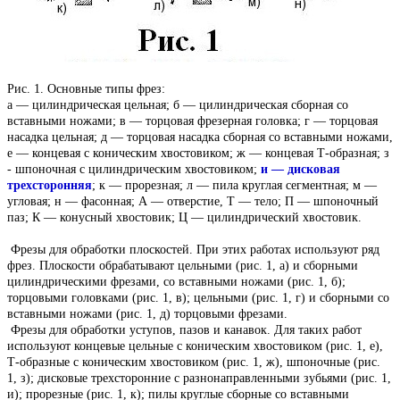
Рис. 1. Основные типы фрез:
а — цилиндрическая цельная; б — цилиндрическая сборная со
вставными ножами; в — торцовая фрезерная головка; г — торцовая
насадка цельная; д — торцовая насадка сборная со вставными ножами,
е — концевая с коническим хвостовиком; ж — концевая Т-образная; з
- шпоночная с цилиндрическим хвостовиком;
и — дисковая
трехсторонняя
; к — прорезная; л — пила круглая сегментная; м —
угловая; н — фасонная; А — отверстие, Т — тело; П — шпоночный
паз; К — конусный хвостовик; Ц — цилиндрический хвостовик.
Фрезы для обработки плоскостей. При этих работах используют ряд
фрез. Плоскости обрабатывают цельными (рис. 1, а) и сборными
цилиндрическими фрезами, со вставными ножами (рис. 1, б);
торцовыми головками (рис. 1, в); цельными (рис. 1, г) и сборными со
вставными ножами (рис. 1, д) торцовыми фрезами.
Фрезы для обработки уступов, пазов и канавок. Для таких работ
используют концевые цельные с коническим хвостовиком (рис. 1, е),
Т-образные с коническим хвостовиком (рис. 1, ж), шпоночные (рис.
1, з); дисковые трехсторонние с разнонаправленными зубьями (рис. 1,
и); прорезные (рис. 1, к); пилы круглые сборные со вставными