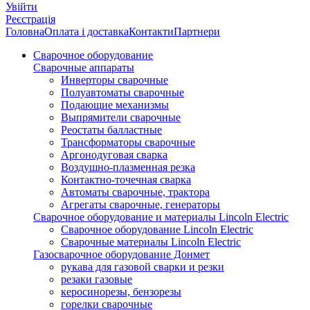
Увійти
Реєстрація
Головна
Оплата і доставка
Контакти
Партнери
Сварочное оборудование
Сварочные аппараты
Инверторы сварочные
Полуавтоматы сварочные
Подающие механизмы
Выпрямители сварочные
Реостаты балластные
Трансформаторы сварочные
Аргонодуговая сварка
Воздушно-плазменная резка
Контактно-точечная сварка
Автоматы сварочные, трактора
Агрегаты сварочные, генераторы
Сварочное оборудование и материалы Lincoln Electric
Сварочное оборудование Lincoln Electric
Сварочные материалы Lincoln Electric
Газосварочное оборудование Донмет
рукава для газовой сварки и резки
резаки газовые
керосинорезы, бензорезы
горелки сварочные