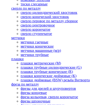
тиски слесарные
сверло по металлу
сверло цилиндрический хвостовик
сверло конический хвостовик
сверло перовое по металлу сборное
сверло центровочное
сверло корончатое
сверло ступенчатое
метчики
метчики гаечные
метчики конические
метчики машинные (м/р)
метчики трубные
плашки
плашки метрические (М)
плашки трубные цилиндрические (G)
плашки трубные конические (R)
плашки конические дюймовые (К)
плашки дюймовые (BSW) резьба Витворта
фреза по металлу
фрезы для дрелей и шуруповертов
фрезы концевые
фреза кольцевая, сверло корончатое
фрезы шпоночные