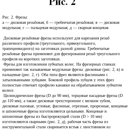
Рис. 2. Фрезы:
а — дисковая резьбовая; б — гребенчатая резьбовая; в — дисковая
модульная; г — пальцевая модульная; д — сварная концевая.
Дисковые резьбовые фрезы используют для нарезания резьб
различного профиля (треугольного, прямоугольного,
трапециевидного) на заготовках разной длины. Гребенчатые
резьбовые фрезы применяют для фрезерования резьб треугольного
профиля на коротких заготовках.
Фрезы для изготовления зубчатых колес. На фрезерных станках
применяют так называемые модульные фрезы: дисковые (рис. 2, в) и
пальцевые (рис. 2, г). Оба типа фрез являются фасонными с
затылованными зубцами. Боковой профиль зубцов у этих фрез
полностью отвечает профилю канавки на обрабатываемом зубчатом
колесе.
Цилиндрические фрезы (D до 90 мм), торцовые насадные фрезы (D
до 110 мм), а также дисковые трехсторонние с мелким зубом,
дисковые пазовые, угловые, фасонные, отрезные, прорезные, концевые
и шпоночные фрезы изготовляются цельными. Концевые и
шпоночные фрезы из быстрорежущей стали (D > 10 мм)
изготовляются сварными (рис. 2, д), рабочая часть фрезы из
инструментальной стали сваривается встык с хвостовиком из