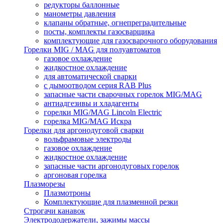
редукторы баллонные
манометры давления
клапаны обратные, огнепреградительные
посты, комплекты газосварщика
комплектующие для газосварочного оборудования
Горелки MIG / MAG для полуавтоматов
газовое охлаждение
жидкостное охлаждение
для автоматической сварки
с дымоотводом серия RAB Plus
запасные части сварочных горелок MIG/MAG
антиадгезивы и хладагенты
горелки MIG/MAG Lincoln Electric
горелка MIG/MAG Искра
Горелки для аргонодуговой сварки
вольфрамовые электроды
газовое охлаждение
жидкостное охлаждение
запасные части аргонодуговых горелок
аргоновая горелка
Плазморезы
Плазмотроны
Комплектующие для плазменной резки
Строгачи канавок
Электрододержатели, зажимы массы