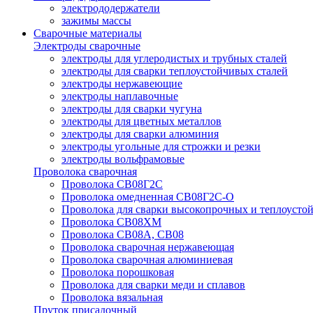
электрододержатели
зажимы массы
Сварочные материалы
Электроды сварочные
электроды для углеродистых и трубных сталей
электроды для сварки теплоустойчивых сталей
электроды нержавеющие
электроды наплавочные
электроды для сварки чугуна
электроды для цветных металлов
электроды для сварки алюминия
электроды угольные для строжки и резки
электроды вольфрамовые
Проволока сварочная
Проволока СВ08Г2С
Проволока омедненная СВ08Г2С-О
Проволока для сварки высокопрочных и теплоусто
Проволока СВ08ХМ
Проволока СВ08А, СВ08
Проволока сварочная нержавеющая
Проволока сварочная алюминиевая
Проволока порошковая
Проволока для сварки меди и сплавов
Проволока вязальная
Пруток присадочный