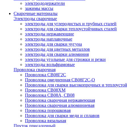
электрододержатели
зажимы массы
Сварочные материалы
Электроды сварочные
электроды для углеродистых и трубных сталей
электроды для сварки теплоустойчивых сталей
электроды нержавеющие
электроды наплавочные
электроды для сварки чугуна
электроды для цветных металлов
электроды для сварки алюминия
электроды угольные для строжки и резки
электроды вольфрамовые
Проволока сварочная
Проволока СВ08Г2С
Проволока омедненная СВ08Г2С-О
Проволока для сварки высокопрочных и теплоусто
Проволока СВ08ХМ
Проволока СВ08А, СВ08
Проволока сварочная нержавеющая
Проволока сварочная алюминиевая
Проволока порошковая
Проволока для сварки меди и сплавов
Проволока вязальная
Пруток присадочный