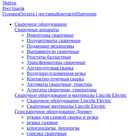
Увійти
Реєстрація
Головна
Оплата і доставка
Контакти
Партнери
Сварочное оборудование
Сварочные аппараты
Инверторы сварочные
Полуавтоматы сварочные
Подающие механизмы
Выпрямители сварочные
Реостаты балластные
Трансформаторы сварочные
Аргонодуговая сварка
Воздушно-плазменная резка
Контактно-точечная сварка
Автоматы сварочные, трактора
Агрегаты сварочные, генераторы
Сварочное оборудование и материалы Lincoln Electric
Сварочное оборудование Lincoln Electric
Сварочные материалы Lincoln Electric
Газосварочное оборудование Донмет
рукава для газовой сварки и резки
резаки газовые
керосинорезы, бензорезы
горелки сварочные