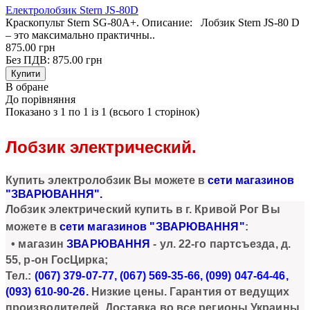
Електролобзик Stern JS-80D
Краскопульт Stern SG-80A+. Описание: Лобзик Stern JS-80 D
– это максимально практичны..
875.00 грн
Без ПДВ: 875.00 грн
В обране
До порівняння
Показано з 1 по 1 із 1 (всього 1 сторінок)
Лобзик электрический.
Купи
ть
электролобзик
Вы можете в
сети магазинов
"ЗВАРЮВАННЯ"
.
Лобзик электрический
купить в г. Кривой Рог Вы
можете в
сети магазинов "ЗВАРЮВАННЯ"
:
• магазин
ЗВАРЮВАННЯ
- ул. 22-го партсъезда, д.
55, р-он ГосЦирка;
Тел.:
(067) 379-07-77, (067) 569-35-66, (099) 047-64-46,
(093) 610-90
-26.
Низкие цены. Гарантия от ведущих
производителей. Доставка во все регионы Украины.