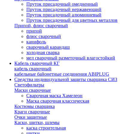
Пруток присадочный омедненный
Пруток присадочный нержавеющий
Пруток присадочный алюминиевый
Пруток присадочный для цветных металлов
Припой, флюс сварочный
припой
флюс сварочный
канифоль
сварочный карандаш
холодная сварка
мел сварочный разметочный влагостойкий
Кабель сварочный КГ
кабель сварочный
кабельные байонетные соединения ABIPLUG
Средства индивидуальной защиты сварщика СИЗ
Светофильтры
Маски сварочные
Сварочная маска Хамелеон
Маска сварочная классическая
Костюмы сварщика
Краги сварочные
Очки защитные
Каски, щитки, шлемы
каска строительная
щитки