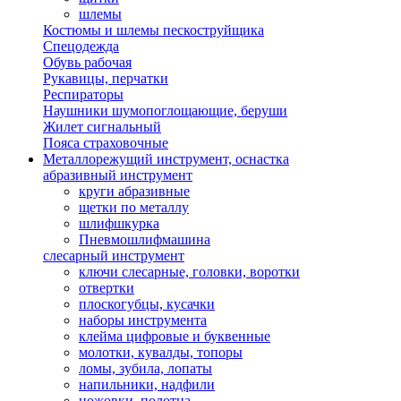
шлемы
Костюмы и шлемы пескоструйщика
Спецодежда
Обувь рабочая
Рукавицы, перчатки
Респираторы
Наушники шумопоглощающие, беруши
Жилет сигнальный
Пояса страховочные
Металлорежущий инструмент, оснастка
абразивный инструмент
круги абразивные
щетки по металлу
шлифшкурка
Пневмошлифмашина
слесарный инструмент
ключи слесарные, головки, воротки
отвертки
плоскогубцы, кусачки
наборы инструмента
клейма цифровые и буквенные
молотки, кувалды, топоры
ломы, зубила, лопаты
напильники, надфили
ножовки, полотна