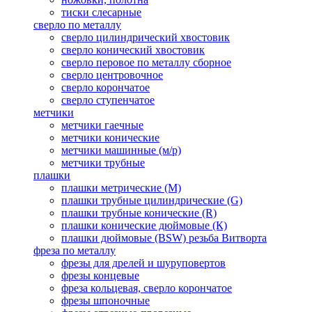
тиски слесарные
сверло по металлу
сверло цилиндрический хвостовик
сверло конический хвостовик
сверло перовое по металлу сборное
сверло центровочное
сверло корончатое
сверло ступенчатое
метчики
метчики гаечные
метчики конические
метчики машинные (м/р)
метчики трубные
плашки
плашки метрические (М)
плашки трубные цилиндрические (G)
плашки трубные конические (R)
плашки конические дюймовые (К)
плашки дюймовые (BSW) резьба Витворта
фреза по металлу
фрезы для дрелей и шуруповертов
фрезы концевые
фреза кольцевая, сверло корончатое
фрезы шпоночные