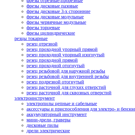
фрезы отрезные-прорезные
фрезы дисковые пазовые
фрезы дисковые 3-х сторонние
фрезы дисковые модульные
фрезы червячные модульные
фрезы торцевые
фрезы цилиндрические
резцы токарные
резец отрезной
резец проходной упорный прямой
резец проходной упорный изогнутый
резец проходной прямой
резец проходной отогнутый
резец резьбовой для наружной резьбы
резец резьбовой для внутренней резьбы
резец подрезной отогнутый
резец расточной для глухих отверстий
резец расточной для сквозных отверстий
электроинструмент
электропилы цепные и сабельные
аксессуары и приспособления для электро- и бензо
аккумуляторный инструмент
мини-дрели, граверы
дисковые пилы
дрели электрические