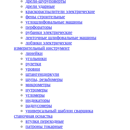
дрели-шуруповерты
дрели ударные
краскораспылители электрические
фены строительные
углошлифовальные машины
перфораторы
рубанки электрические
ленточные шлифовальные машины
лобзики электрические
измерительный инструмент
линейки
угольники
рулетки
уровни
штангенциркули
щупы, резьбомеры
микрометры
нутромеры
угломеры
индикаторы
радиусомеры
универсальный шаблон сварщика
станочная оснастка
втулки переходные
патроны токарные