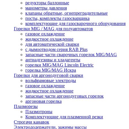
редукторы баллонные
манометры давления
клапаны обратные, огнепреградительные
посты, комплекты газосварщика
комплектующие для газосварочного оборудования
Горелки MIG / MAG для полуавтоматов
газовое охлаждение
жидкостное охлаждение
для автоматической сварки
с дымоотводом серия RAB Plus
запасные части сварочных горелок MIG/MAG
антиадгезивы и хладагенты
горелки MIG/MAG Lincoln Electric
горелка MIG/MAG Искра
Горелки для аргонодуговой сварки
вольфрамовые электроды
газовое охлаждение
жидкостное охлаждение
запасные части аргонодуговых горелок
аргоновая горелка
Плазморезы
Плазмотроны
Комплектующие для плазменной резки
Строгачи канавок
Электрододержатели, зажимы массы