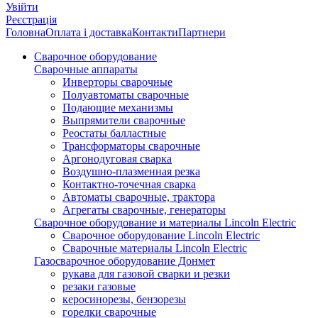
Увійти
Реєстрація
Головна
Оплата і доставка
Контакти
Партнери
Сварочное оборудование
Сварочные аппараты
Инверторы сварочные
Полуавтоматы сварочные
Подающие механизмы
Выпрямители сварочные
Реостаты балластные
Трансформаторы сварочные
Аргонодуговая сварка
Воздушно-плазменная резка
Контактно-точечная сварка
Автоматы сварочные, трактора
Агрегаты сварочные, генераторы
Сварочное оборудование и материалы Lincoln Electric
Сварочное оборудование Lincoln Electric
Сварочные материалы Lincoln Electric
Газосварочное оборудование Донмет
рукава для газовой сварки и резки
резаки газовые
керосинорезы, бензорезы
горелки сварочные