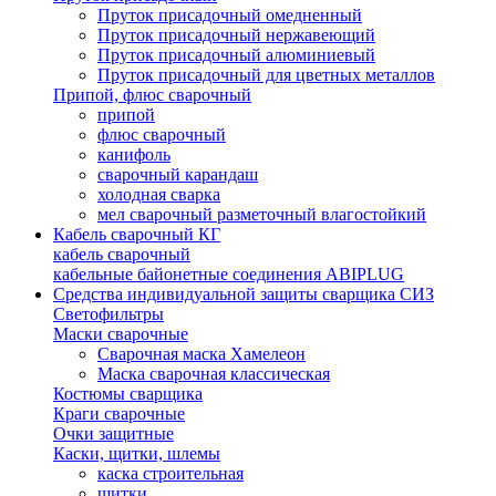
Пруток присадочный омедненный
Пруток присадочный нержавеющий
Пруток присадочный алюминиевый
Пруток присадочный для цветных металлов
Припой, флюс сварочный
припой
флюс сварочный
канифоль
сварочный карандаш
холодная сварка
мел сварочный разметочный влагостойкий
Кабель сварочный КГ
кабель сварочный
кабельные байонетные соединения ABIPLUG
Средства индивидуальной защиты сварщика СИЗ
Светофильтры
Маски сварочные
Сварочная маска Хамелеон
Маска сварочная классическая
Костюмы сварщика
Краги сварочные
Очки защитные
Каски, щитки, шлемы
каска строительная
щитки