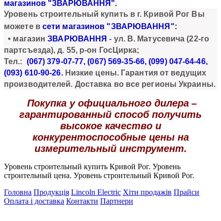
магазинов "ЗВАРЮВАННЯ"
.
Уровень строительный купить в г. Кривой Рог Вы
можете в
сети магазинов "ЗВАРЮВАННЯ":
• магазин
ЗВАРЮВАННЯ
- ул.
В. Матусевича
(
22-го
партсъезда)
, д. 55, р-он ГосЦирка;
Тел.:
(067) 379-07-77, (067) 569-35-66, (099) 047-64-46,
(093) 610-90
-26.
Низкие цены. Гарантия от ведущих
производителей. Доставка во все регионы Украины.
Покупка у официального дилера
–
гарантированный способ получить
высокое качество и
конкурентоспособные цены на
измерительный инструмент.
Уровень строительный купить Кривой Рог. Уровень
строительный цена. Уровень строительный Кривой Рог.
Головна
Продукція
Lincoln Electric
Хіти продажів
Прайси
Оплата і доставка
Контакти
Партнери