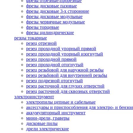
фрезы отрезные-прорезные
фрезы дисковые пазовые
фрезы дисковые 3-х сторонние
фрезы дисковые модульные
фрезы червячные модульные
фрезы торцевые
фрезы цилиндрические
резцы токарные
резец отрезной
резец проходной упорный прямой
резец проходной упорный изогнутый
резец проходной прямой
резец проходной отогнутый
резец резьбовой для наружной резьбы
резец резьбовой для внутренней резьбы
резец подрезной отогнутый
резец расточной для глухих отверстий
резец расточной для сквозных отверстий
электроинструмент
электропилы цепные и сабельные
аксессуары и приспособления для электро- и бензо
аккумуляторный инструмент
мини-дрели, граверы
дисковые пилы
дрели электрические