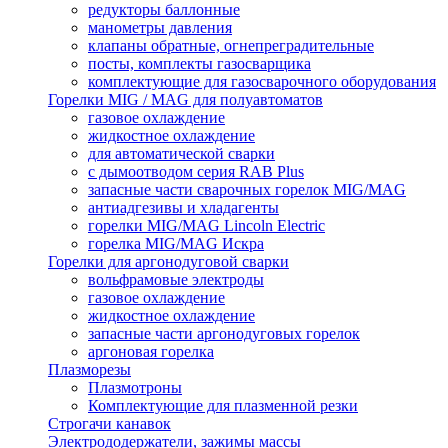
редукторы баллонные
манометры давления
клапаны обратные, огнепреградительные
посты, комплекты газосварщика
комплектующие для газосварочного оборудования
Горелки MIG / MAG для полуавтоматов
газовое охлаждение
жидкостное охлаждение
для автоматической сварки
с дымоотводом серия RAB Plus
запасные части сварочных горелок MIG/MAG
антиадгезивы и хладагенты
горелки MIG/MAG Lincoln Electric
горелка MIG/MAG Искра
Горелки для аргонодуговой сварки
вольфрамовые электроды
газовое охлаждение
жидкостное охлаждение
запасные части аргонодуговых горелок
аргоновая горелка
Плазморезы
Плазмотроны
Комплектующие для плазменной резки
Строгачи канавок
Электрододержатели, зажимы массы