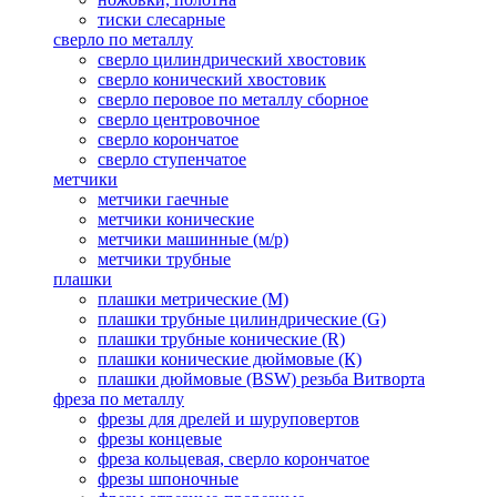
тиски слесарные
сверло по металлу
сверло цилиндрический хвостовик
сверло конический хвостовик
сверло перовое по металлу сборное
сверло центровочное
сверло корончатое
сверло ступенчатое
метчики
метчики гаечные
метчики конические
метчики машинные (м/р)
метчики трубные
плашки
плашки метрические (М)
плашки трубные цилиндрические (G)
плашки трубные конические (R)
плашки конические дюймовые (К)
плашки дюймовые (BSW) резьба Витворта
фреза по металлу
фрезы для дрелей и шуруповертов
фрезы концевые
фреза кольцевая, сверло корончатое
фрезы шпоночные