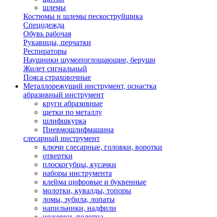
шлемы
Костюмы и шлемы пескоструйщика
Спецодежда
Обувь рабочая
Рукавицы, перчатки
Респираторы
Наушники шумопоглощающие, беруши
Жилет сигнальный
Пояса страховочные
Металлорежущий инструмент, оснастка
абразивный инструмент
круги абразивные
щетки по металлу
шлифшкурка
Пневмошлифмашина
слесарный инструмент
ключи слесарные, головки, воротки
отвертки
плоскогубцы, кусачки
наборы инструмента
клейма цифровые и буквенные
молотки, кувалды, топоры
ломы, зубила, лопаты
напильники, надфили
ножовки, полотна