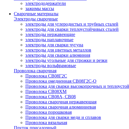
электрододержатели
зажимы массы
Сварочные материалы
Электроды сварочные
электроды для углеродистых и трубных сталей
электроды для сварки теплоустойчивых сталей
электроды нержавеющие
электроды наплавочные
электроды для сварки чугуна
электроды для цветных металлов
электроды для сварки алюминия
электроды угольные для строжки и резки
электроды вольфрамовые
Проволока сварочная
Проволока СВ08Г2С
Проволока омедненная СВ08Г2С-О
Проволока для сварки высокопрочных и теплоусто
Проволока СВ08ХМ
Проволока СВ08А, СВ08
Проволока сварочная нержавеющая
Проволока сварочная алюминиевая
Проволока порошковая
Проволока для сварки меди и сплавов
Проволока вязальная
Пруток присадочный