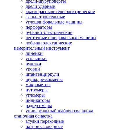
дрели-шуруповерты
дрели ударные
краскораспылители электрические
фены строительные
углошлифовальные машины
перфораторы
рубанки электрические
ленточные шлифовальные машины
лобзики электрические
измерительный инструмент
линейки
угольники
рулетки
уровни
штангенциркули
щупы, резьбомеры
микрометры
нутромеры
угломеры
индикаторы
радиусомеры
универсальный шаблон сварщика
станочная оснастка
втулки переходные
патроны токарные