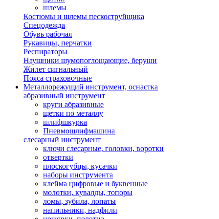
шлемы
Костюмы и шлемы пескоструйщика
Спецодежда
Обувь рабочая
Рукавицы, перчатки
Респираторы
Наушники шумопоглощающие, беруши
Жилет сигнальный
Пояса страховочные
Металлорежущий инструмент, оснастка
абразивный инструмент
круги абразивные
щетки по металлу
шлифшкурка
Пневмошлифмашина
слесарный инструмент
ключи слесарные, головки, воротки
отвертки
плоскогубцы, кусачки
наборы инструмента
клейма цифровые и буквенные
молотки, кувалды, топоры
ломы, зубила, лопаты
напильники, надфили
ножовки, полотна