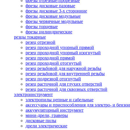
фрезы отрезные-прорезные
фрезы дисковые пазовые
фрезы дисковые 3-х сторонние
фрезы дисковые модульные
фрезы червячные модульные
фрезы торцевые
фрезы цилиндрические
резцы токарные
резец отрезной
резец проходной упорный прямой
резец проходной упорный изогнутый
резец проходной прямой
резец проходной отогнутый
резец резьбовой для наружной резьбы
резец резьбовой для внутренней резьбы
резец подрезной отогнутый
резец расточной для глухих отверстий
резец расточной для сквозных отверстий
электроинструмент
электропилы цепные и сабельные
аксессуары и приспособления для электро- и бензо
аккумуляторный инструмент
мини-дрели, граверы
дисковые пилы
дрели электрические