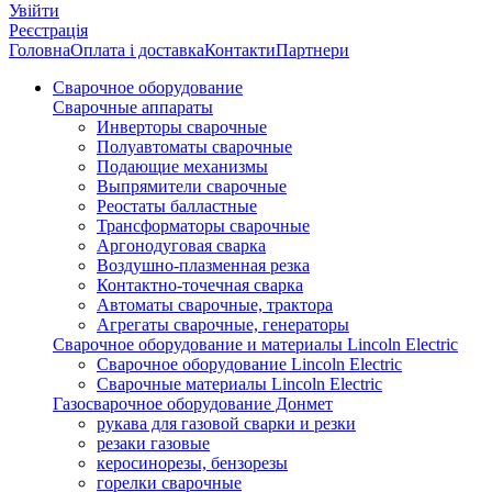
Увійти
Реєстрація
Головна
Оплата і доставка
Контакти
Партнери
Сварочное оборудование
Сварочные аппараты
Инверторы сварочные
Полуавтоматы сварочные
Подающие механизмы
Выпрямители сварочные
Реостаты балластные
Трансформаторы сварочные
Аргонодуговая сварка
Воздушно-плазменная резка
Контактно-точечная сварка
Автоматы сварочные, трактора
Агрегаты сварочные, генераторы
Сварочное оборудование и материалы Lincoln Electric
Сварочное оборудование Lincoln Electric
Сварочные материалы Lincoln Electric
Газосварочное оборудование Донмет
рукава для газовой сварки и резки
резаки газовые
керосинорезы, бензорезы
горелки сварочные