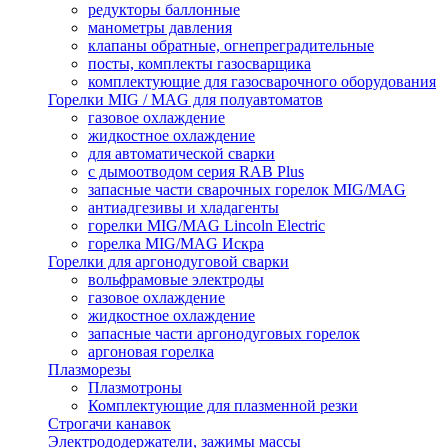
редукторы баллонные
манометры давления
клапаны обратные, огнепреградительные
посты, комплекты газосварщика
комплектующие для газосварочного оборудования
Горелки MIG / MAG для полуавтоматов
газовое охлаждение
жидкостное охлаждение
для автоматической сварки
с дымоотводом серия RAB Plus
запасные части сварочных горелок MIG/MAG
антиадгезивы и хладагенты
горелки MIG/MAG Lincoln Electric
горелка MIG/MAG Искра
Горелки для аргонодуговой сварки
вольфрамовые электроды
газовое охлаждение
жидкостное охлаждение
запасные части аргонодуговых горелок
аргоновая горелка
Плазморезы
Плазмотроны
Комплектующие для плазменной резки
Строгачи канавок
Электрододержатели, зажимы массы