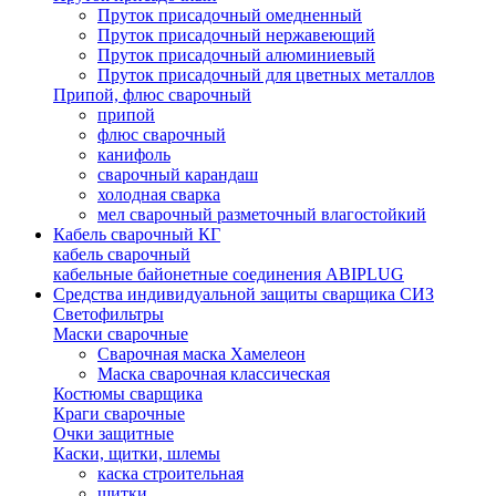
Пруток присадочный омедненный
Пруток присадочный нержавеющий
Пруток присадочный алюминиевый
Пруток присадочный для цветных металлов
Припой, флюс сварочный
припой
флюс сварочный
канифоль
сварочный карандаш
холодная сварка
мел сварочный разметочный влагостойкий
Кабель сварочный КГ
кабель сварочный
кабельные байонетные соединения ABIPLUG
Средства индивидуальной защиты сварщика СИЗ
Светофильтры
Маски сварочные
Сварочная маска Хамелеон
Маска сварочная классическая
Костюмы сварщика
Краги сварочные
Очки защитные
Каски, щитки, шлемы
каска строительная
щитки