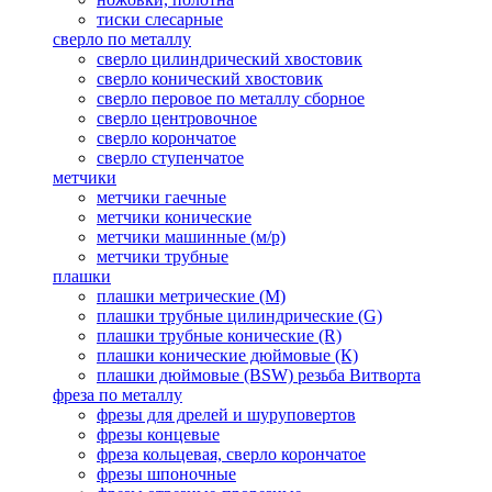
тиски слесарные
сверло по металлу
сверло цилиндрический хвостовик
сверло конический хвостовик
сверло перовое по металлу сборное
сверло центровочное
сверло корончатое
сверло ступенчатое
метчики
метчики гаечные
метчики конические
метчики машинные (м/р)
метчики трубные
плашки
плашки метрические (М)
плашки трубные цилиндрические (G)
плашки трубные конические (R)
плашки конические дюймовые (К)
плашки дюймовые (BSW) резьба Витворта
фреза по металлу
фрезы для дрелей и шуруповертов
фрезы концевые
фреза кольцевая, сверло корончатое
фрезы шпоночные