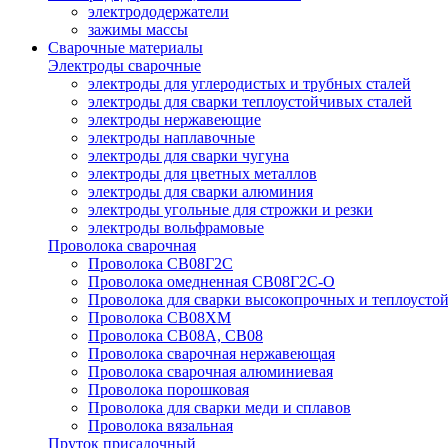
электрододержатели
зажимы массы
Сварочные материалы
Электроды сварочные
электроды для углеродистых и трубных сталей
электроды для сварки теплоустойчивых сталей
электроды нержавеющие
электроды наплавочные
электроды для сварки чугуна
электроды для цветных металлов
электроды для сварки алюминия
электроды угольные для строжки и резки
электроды вольфрамовые
Проволока сварочная
Проволока СВ08Г2С
Проволока омедненная СВ08Г2С-О
Проволока для сварки высокопрочных и теплоусто
Проволока СВ08ХМ
Проволока СВ08А, СВ08
Проволока сварочная нержавеющая
Проволока сварочная алюминиевая
Проволока порошковая
Проволока для сварки меди и сплавов
Проволока вязальная
Пруток присадочный