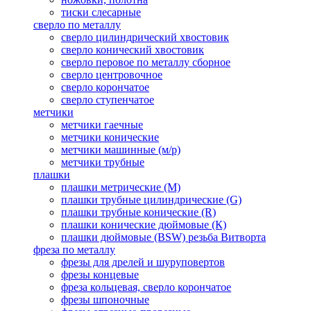
тиски слесарные
сверло по металлу
сверло цилиндрический хвостовик
сверло конический хвостовик
сверло перовое по металлу сборное
сверло центровочное
сверло корончатое
сверло ступенчатое
метчики
метчики гаечные
метчики конические
метчики машинные (м/р)
метчики трубные
плашки
плашки метрические (М)
плашки трубные цилиндрические (G)
плашки трубные конические (R)
плашки конические дюймовые (К)
плашки дюймовые (BSW) резьба Витворта
фреза по металлу
фрезы для дрелей и шуруповертов
фрезы концевые
фреза кольцевая, сверло корончатое
фрезы шпоночные