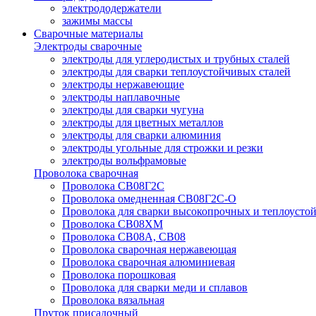
электрододержатели
зажимы массы
Сварочные материалы
Электроды сварочные
электроды для углеродистых и трубных сталей
электроды для сварки теплоустойчивых сталей
электроды нержавеющие
электроды наплавочные
электроды для сварки чугуна
электроды для цветных металлов
электроды для сварки алюминия
электроды угольные для строжки и резки
электроды вольфрамовые
Проволока сварочная
Проволока СВ08Г2С
Проволока омедненная СВ08Г2С-О
Проволока для сварки высокопрочных и теплоусто
Проволока СВ08ХМ
Проволока СВ08А, СВ08
Проволока сварочная нержавеющая
Проволока сварочная алюминиевая
Проволока порошковая
Проволока для сварки меди и сплавов
Проволока вязальная
Пруток присадочный