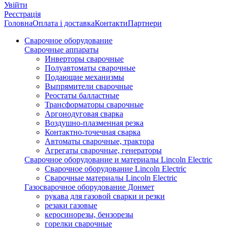
Увійти
Реєстрація
Головна
Оплата і доставка
Контакти
Партнери
Сварочное оборудование
Сварочные аппараты
Инверторы сварочные
Полуавтоматы сварочные
Подающие механизмы
Выпрямители сварочные
Реостаты балластные
Трансформаторы сварочные
Аргонодуговая сварка
Воздушно-плазменная резка
Контактно-точечная сварка
Автоматы сварочные, трактора
Агрегаты сварочные, генераторы
Сварочное оборудование и материалы Lincoln Electric
Сварочное оборудование Lincoln Electric
Сварочные материалы Lincoln Electric
Газосварочное оборудование Донмет
рукава для газовой сварки и резки
резаки газовые
керосинорезы, бензорезы
горелки сварочные