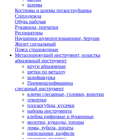
шлемы
Костюмы и шлемы пескоструйщика
Спецодежда
Обувь рабочая
Рукавицы, перчатки
Респираторы
Наушники шумопоглощающие, беруши
Жилет сигнальный
Пояса страховочные
Металлорежущий инструмент, оснастка
абразивный инструмент
круги абразивные
щетки по металлу
шлифшкурка
Пневмошлифмашина
слесарный инструмент
ключи слесарные, головки, воротки
отвертки
плоскогубцы, кусачки
наборы инструмента
клейма цифровые и буквенные
молотки, кувалды, топоры
ломы, зубила, лопаты
напильники, надфили
ножовки, полотна