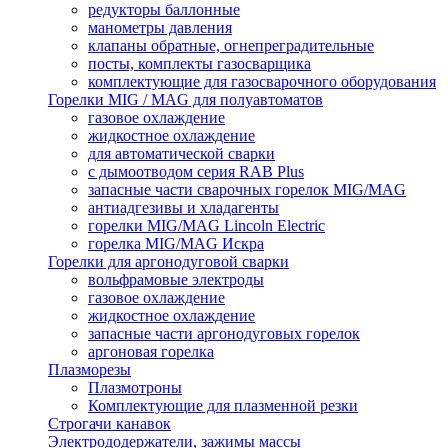
редукторы баллонные
манометры давления
клапаны обратные, огнепреградительные
посты, комплекты газосварщика
комплектующие для газосварочного оборудования
Горелки MIG / MAG для полуавтоматов
газовое охлаждение
жидкостное охлаждение
для автоматической сварки
с дымоотводом серия RAB Plus
запасные части сварочных горелок MIG/MAG
антиадгезивы и хладагенты
горелки MIG/MAG Lincoln Electric
горелка MIG/MAG Искра
Горелки для аргонодуговой сварки
вольфрамовые электроды
газовое охлаждение
жидкостное охлаждение
запасные части аргонодуговых горелок
аргоновая горелка
Плазморезы
Плазмотроны
Комплектующие для плазменной резки
Строгачи канавок
Электрододержатели, зажимы массы