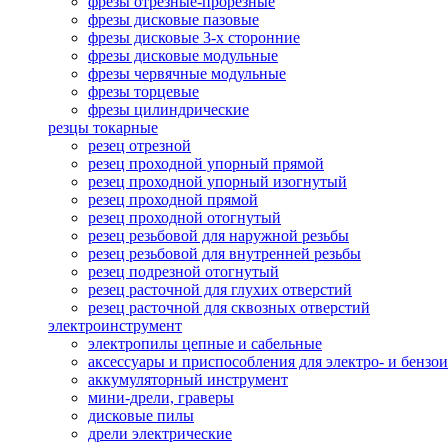
фрезы отрезные-прорезные
фрезы дисковые пазовые
фрезы дисковые 3-х сторонние
фрезы дисковые модульные
фрезы червячные модульные
фрезы торцевые
фрезы цилиндрические
резцы токарные
резец отрезной
резец проходной упорный прямой
резец проходной упорный изогнутый
резец проходной прямой
резец проходной отогнутый
резец резьбовой для наружной резьбы
резец резьбовой для внутренней резьбы
резец подрезной отогнутый
резец расточной для глухих отверстий
резец расточной для сквозных отверстий
электроинструмент
электропилы цепные и сабельные
аксессуары и приспособления для электро- и бензо
аккумуляторный инструмент
мини-дрели, граверы
дисковые пилы
дрели электрические