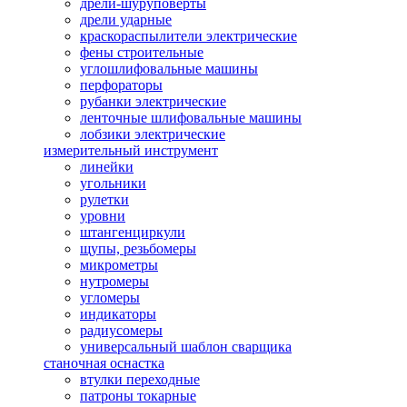
дрели-шуруповерты
дрели ударные
краскораспылители электрические
фены строительные
углошлифовальные машины
перфораторы
рубанки электрические
ленточные шлифовальные машины
лобзики электрические
измерительный инструмент
линейки
угольники
рулетки
уровни
штангенциркули
щупы, резьбомеры
микрометры
нутромеры
угломеры
индикаторы
радиусомеры
универсальный шаблон сварщика
станочная оснастка
втулки переходные
патроны токарные