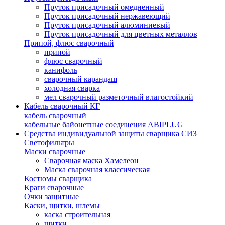
Пруток присадочный омедненный
Пруток присадочный нержавеющий
Пруток присадочный алюминиевый
Пруток присадочный для цветных металлов
Припой, флюс сварочный
припой
флюс сварочный
канифоль
сварочный карандаш
холодная сварка
мел сварочный разметочный влагостойкий
Кабель сварочный КГ
кабель сварочный
кабельные байонетные соединения ABIPLUG
Средства индивидуальной защиты сварщика СИЗ
Светофильтры
Маски сварочные
Сварочная маска Хамелеон
Маска сварочная классическая
Костюмы сварщика
Краги сварочные
Очки защитные
Каски, щитки, шлемы
каска строительная
щитки