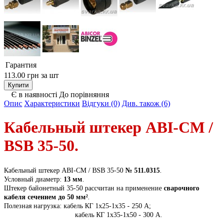
Гарантия
113.00 грн
за шт
Є в наявності
До порівняння
Опис
Характеристики
Відгуки (0)
Див. також (6)
Кабельный штекер ABI-CM /
BSB 35-50.
Кабельный штекер ABI-CM / BSB 35-50
№ 511.0315
.
Условный диаметр:
13 мм
.
Штекер байонетный 35-50 рассчитан на применение
сварочного
кабеля сечением до 50 мм²
.
Полезная нагрузка: кабель КГ 1х25-1х35 - 250 А;
кабель КГ 1х35-1х50 - 300 А.