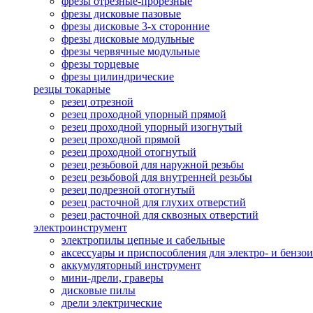
фрезы отрезные-прорезные
фрезы дисковые пазовые
фрезы дисковые 3-х сторонние
фрезы дисковые модульные
фрезы червячные модульные
фрезы торцевые
фрезы цилиндрические
резцы токарные
резец отрезной
резец проходной упорный прямой
резец проходной упорный изогнутый
резец проходной прямой
резец проходной отогнутый
резец резьбовой для наружной резьбы
резец резьбовой для внутренней резьбы
резец подрезной отогнутый
резец расточной для глухих отверстий
резец расточной для сквозных отверстий
электроинструмент
электропилы цепные и сабельные
аксессуары и приспособления для электро- и бензо
аккумуляторный инструмент
мини-дрели, граверы
дисковые пилы
дрели электрические