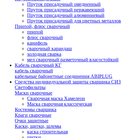
Пруток присадочный омедненный
Пруток присадочный нержавеющий
Пруток присадочный алюминиевый
Пруток присадочный для цветных металлов
Припой, флюс сварочный
припой
флюс сварочный
канифоль
сварочный карандаш
холодная сварка
мел сварочный разметочный влагостойкий
Кабель сварочный КГ
кабель сварочный
кабельные байонетные соединения ABIPLUG
Средства индивидуальной защиты сварщика СИЗ
Светофильтры
Маски сварочные
Сварочная маска Хамелеон
Маска сварочная классическая
Костюмы сварщика
Краги сварочные
Очки защитные
Каски, щитки, шлемы
каска строительная
щитки