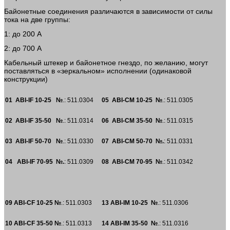
Байонетные соединения различаются в зависимости от силы
тока на две группы:
1: до 200 A
2: до 700 A
Кабельный штекер и байонетное гнездо, по желанию, могут
поставляться в «зеркальном» исполнении (одинаковой
конструкции)
01
ABI-IF 10-25 №
.: 511.0304
05
ABI-CM 10-25 №
.: 511.0305
02
ABI-IF 35-50 №
.: 511.0314
06
ABI-CM 35-50 №
.: 511.0315
03
ABI-IF 50-70 №
.: 511.0330
07
ABI-CM 50-70
№.
: 511.0331
04
ABI-IF 70-95
№.
: 511.0309
08
ABI-CM 70-95
№
.: 511.0342
09
ABI-CF 10-25
№
.: 511.0303
13
ABI-IM 10-25
№
.: 511.0306
10
ABI-CF 35-50 №
.: 511.0313
14
ABI-IM 35-50
№
.: 511.0316