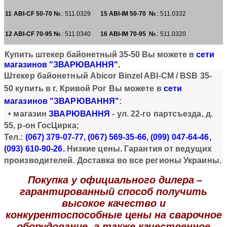
11
ABI-CF 50-70
№
.: 511.0329
15
ABI-IM 50-70 №
.: 511.0332
12
ABI-CF 70-95
№
.: 511.0340
16
ABI-IM 70-95
№
.: 511.0320
Купи
ть штекер байонетный 35-50
Вы можете в
сети
магазинов "ЗВАРЮВАННЯ"
.
Штекер байонетный Abicor Binzel ABI-CM / BSB 35-
50
купить в г. Кривой Рог Вы можете в
сети
магазинов "ЗВАРЮВАННЯ"
:
• магазин
ЗВАРЮВАННЯ
- ул. 22-го партсъезда, д.
55, р-он ГосЦирка;
Тел.:
(067) 379-07-77, (067) 569-35-66, (099) 047-64-46,
(093) 610-90
-26.
Низкие цены. Гарантия от ведущих
производителей. Доставка во все регионы Украины.
Покупка у официального дилера
–
гарантированный способ получить
высокое качество и
конкурентоспособные цены на сварочное
оборудование, а также качественное