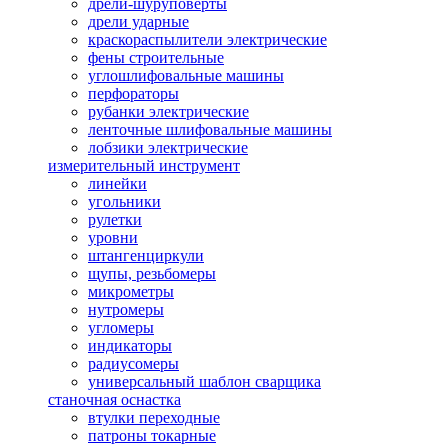
дрели-шуруповерты
дрели ударные
краскораспылители электрические
фены строительные
углошлифовальные машины
перфораторы
рубанки электрические
ленточные шлифовальные машины
лобзики электрические
измерительный инструмент
линейки
угольники
рулетки
уровни
штангенциркули
щупы, резьбомеры
микрометры
нутромеры
угломеры
индикаторы
радиусомеры
универсальный шаблон сварщика
станочная оснастка
втулки переходные
патроны токарные