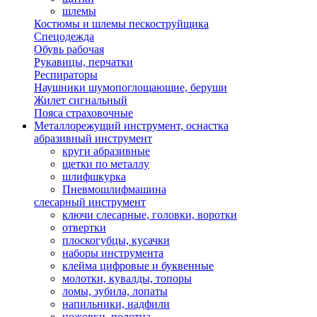
шлемы
Костюмы и шлемы пескоструйщика
Спецодежда
Обувь рабочая
Рукавицы, перчатки
Респираторы
Наушники шумопоглощающие, беруши
Жилет сигнальный
Пояса страховочные
Металлорежущий инструмент, оснастка
абразивный инструмент
круги абразивные
щетки по металлу
шлифшкурка
Пневмошлифмашина
слесарный инструмент
ключи слесарные, головки, воротки
отвертки
плоскогубцы, кусачки
наборы инструмента
клейма цифровые и буквенные
молотки, кувалды, топоры
ломы, зубила, лопаты
напильники, надфили
ножовки, полотна