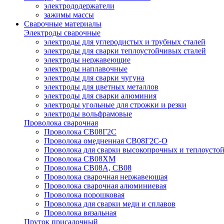
электрододержатели
зажимы массы
Сварочные материалы
Электроды сварочные
электроды для углеродистых и трубных сталей
электроды для сварки теплоустойчивых сталей
электроды нержавеющие
электроды наплавочные
электроды для сварки чугуна
электроды для цветных металлов
электроды для сварки алюминия
электроды угольные для строжки и резки
электроды вольфрамовые
Проволока сварочная
Проволока СВ08Г2С
Проволока омедненная СВ08Г2С-О
Проволока для сварки высокопрочных и теплоусто
Проволока СВ08ХМ
Проволока СВ08А, СВ08
Проволока сварочная нержавеющая
Проволока сварочная алюминиевая
Проволока порошковая
Проволока для сварки меди и сплавов
Проволока вязальная
Пруток присадочный