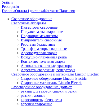
Увійти
Реєстрація
Головна
Оплата і доставка
Контакти
Партнери
Сварочное оборудование
Сварочные аппараты
Инверторы сварочные
Полуавтоматы сварочные
Подающие механизмы
Выпрямители сварочные
Реостаты балластные
Трансформаторы сварочные
Аргонодуговая сварка
Воздушно-плазменная резка
Контактно-точечная сварка
Автоматы сварочные, трактора
Агрегаты сварочные, генераторы
Сварочное оборудование и материалы Lincoln Electric
Сварочное оборудование Lincoln Electric
Сварочные материалы Lincoln Electric
Газосварочное оборудование Донмет
рукава для газовой сварки и резки
резаки газовые
керосинорезы, бензорезы
горелки сварочные