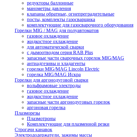
редукторы баллонные
манометры давления
клапаны обратные, огнепреградительные
посты, комплекты газосварщика
комплектующие для газосварочного оборудования
Горелки MIG / MAG для полуавтоматов
газовое охлаждение
жидкостное охлаждение
для автоматической сварки
с дымоотводом серия RAB Plus
запасные части сварочных горелок MIG/MAG
антиадгезивы и хладагенты
горелки MIG/MAG Lincoln Electric
горелка MIG/MAG Искра
Горелки для аргонодуговой сварки
вольфрамовые электроды
газовое охлаждение
жидкостное охлаждение
запасные части аргонодуговых горелок
аргоновая горелка
Плазморезы
Плазмотроны
Комплектующие для плазменной резки
Строгачи канавок
Электрододержатели, зажимы массы