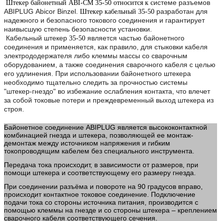
истеме разъемов
Штекер байонетный ABI-CM 35-50 относится к с
ABIPLUG Abicor Binzel.
разработан для
Штекер кабельный 35-50
надежного и безопасного токового соединения и гарантирует
наивысшую степень безопасности установки.
Кабельный штекер
является частью байонетного
35-50
соединения и применяется, как правило, для стыковки кабеля
электрододержателя либо клеммы массы со сварочным
оборудованием, а также соединения сварочного кабеля с целью
его удлинения. При использовании байонетного штекера
необходимо тщательно следить за прочностью системы
"штекер-гнездо" во избежание ослабления контакта, что влечет
за собой токовые потери и преждевременный выход штекера из
строя.
Байонетное соединение ABIPLUG является высококонтактной
комбинацией гнезда и штекера, позволяющей ее монтаж-
демонтаж между источником напряжения и гибким
токопроводящим кабелем без специального инструмента.
Передача тока происходит, в зависимости от размеров, при
помощи штекера и соответствующему его размеру гнезда.
При соединении разъёма и повороте на 90 градусов вправо,
происходит контактное токовое соединение. Подключение
подачи тока со стороны источника питания, производится с
помощью клеммы на гнезде и со стороны штекера – креплением
сварочного кабеля соответствующего сечения.