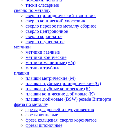
тиски слесарные
сверло по металлу
сверло цилиндрический хвостовик
сверло конический хвостовик
сверло перовое по металлу сборное
сверло центровочное
сверло корончатое
сверло ступенчатое
метчики
метчики гаечные
метчики конические
метчики машинные (м/р)
метчики трубные
плашки
плашки метрические (М)
плашки трубные цилиндрические (G)
плашки трубные конические (R)
плашки конические дюймовые (К)
плашки дюймовые (BSW) резьба Витворта
фреза по металлу
фрезы для дрелей и шуруповертов
фрезы концевые
фреза кольцевая, сверло корончатое
фрезы шпоночные