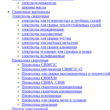
электрододержатели
зажимы массы
Сварочные материалы
Электроды сварочные
электроды для углеродистых и трубных сталей
электроды для сварки теплоустойчивых сталей
электроды нержавеющие
электроды наплавочные
электроды для сварки чугуна
электроды для цветных металлов
электроды для сварки алюминия
электроды угольные для строжки и резки
электроды вольфрамовые
Проволока сварочная
Проволока СВ08Г2С
Проволока омедненная СВ08Г2С-О
Проволока для сварки высокопрочных и теплоусто
Проволока СВ08ХМ
Проволока СВ08А, СВ08
Проволока сварочная нержавеющая
Проволока сварочная алюминиевая
Проволока порошковая
Проволока для сварки меди и сплавов
Проволока вязальная
Пруток присадочный