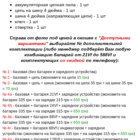
аккумуляторная цепная пила - 1 шт
цепь на шину 4 дюйма
- 1 шт
шина 4 дюйма (направляющая цепи)
- 1 шт
ключ - 1 шт
отвертка - 1 шт
Справа от
фото под ценой
в окошке с
"Доступными
вариантами"
выбирайте № дополнительной
комплектации (либо менеджер подберёт Вам любую
комбинацию батарей от 21Vf до 588Vf и
комплектующих
со скидкой
по телефону):
№ 1
- базовая (без батареи и зарядного устройства)
№ 2
-
базовая + цепь (экономите на цепи
35 грн
)
№ 3
- базовая + цепь + шина (экономите на цепи 35 грн + на шине 35 грн
=
70 грн
)
№ 4а
- базовая + батарея 21Vf + зарядное устройство (экономите на
батарее 335 грн + на зарядке 315 грн =
650 грн
)
№ 4б
- базовая + батарея 24Vf + зарядное устройство (экономите на
батарее 335 грн + на зарядке 315 грн =
650 грн
)
№ 4в
- базовая + батарея 88Vf + зарядное устройство (экономите на
батарее 335 грн + на зарядке 315 грн =
650 грн
)
№ 4г
- базовая + батарея 88Vf с индикатором + зарядное
устройство (экономите на батарее 335 грн + на зарядке 315 грн =
650 грн
)
№ 4д
- базовая + батарея 128Vf + зарядное устройство (экономите на