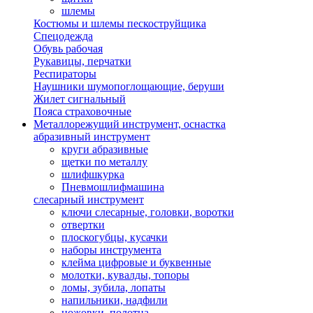
шлемы
Костюмы и шлемы пескоструйщика
Спецодежда
Обувь рабочая
Рукавицы, перчатки
Респираторы
Наушники шумопоглощающие, беруши
Жилет сигнальный
Пояса страховочные
Металлорежущий инструмент, оснастка
абразивный инструмент
круги абразивные
щетки по металлу
шлифшкурка
Пневмошлифмашина
слесарный инструмент
ключи слесарные, головки, воротки
отвертки
плоскогубцы, кусачки
наборы инструмента
клейма цифровые и буквенные
молотки, кувалды, топоры
ломы, зубила, лопаты
напильники, надфили
ножовки, полотна