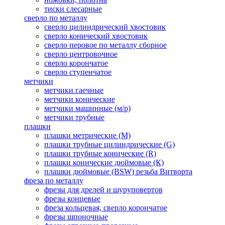
тиски слесарные
сверло по металлу
сверло цилиндрический хвостовик
сверло конический хвостовик
сверло перовое по металлу сборное
сверло центровочное
сверло корончатое
сверло ступенчатое
метчики
метчики гаечные
метчики конические
метчики машинные (м/р)
метчики трубные
плашки
плашки метрические (М)
плашки трубные цилиндрические (G)
плашки трубные конические (R)
плашки конические дюймовые (К)
плашки дюймовые (BSW) резьба Витворта
фреза по металлу
фрезы для дрелей и шуруповертов
фрезы концевые
фреза кольцевая, сверло корончатое
фрезы шпоночные