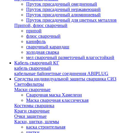
Пруток присадочный омедненный
Пруток присадочный нержавеющий
Пруток присадочный алюминиевый
Пруток присадочный для цветных металлов
Припой, флюс сварочный
припой
флюс сварочный
канифоль
сварочный карандаш
холодная сварка
мел сварочный разметочный влагостойкий
Кабель сварочный КГ
кабель сварочный
кабельные байонетные соединения ABIPLUG
Средства индивидуальной защиты сварщика СИЗ
Светофильтры
Маски сварочные
Сварочная маска Хамелеон
Маска сварочная классическая
Костюмы сварщика
Краги сварочные
Очки защитные
Каски, щитки, шлемы
каска строительная
щитки