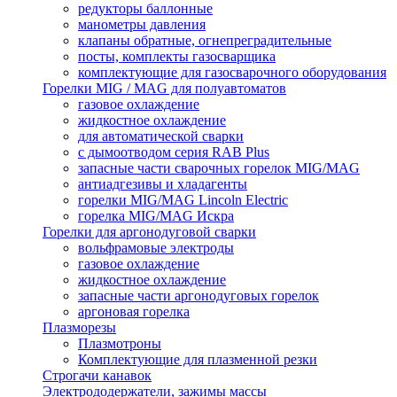
редукторы баллонные
манометры давления
клапаны обратные, огнепреградительные
посты, комплекты газосварщика
комплектующие для газосварочного оборудования
Горелки MIG / MAG для полуавтоматов
газовое охлаждение
жидкостное охлаждение
для автоматической сварки
с дымоотводом серия RAB Plus
запасные части сварочных горелок MIG/MAG
антиадгезивы и хладагенты
горелки MIG/MAG Lincoln Electric
горелка MIG/MAG Искра
Горелки для аргонодуговой сварки
вольфрамовые электроды
газовое охлаждение
жидкостное охлаждение
запасные части аргонодуговых горелок
аргоновая горелка
Плазморезы
Плазмотроны
Комплектующие для плазменной резки
Строгачи канавок
Электрододержатели, зажимы массы