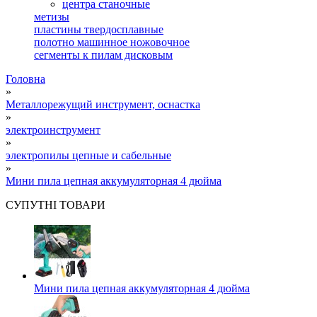
центра станочные
метизы
пластины твердосплавные
полотно машинное ножовочное
сегменты к пилам дисковым
Головна
»
Металлорежущий инструмент, оснастка
»
электроинструмент
»
электропилы цепные и сабельные
»
Мини пила цепная аккумуляторная 4 дюйма
СУПУТНІ ТОВАРИ
Мини пила цепная аккумуляторная 4 дюйма