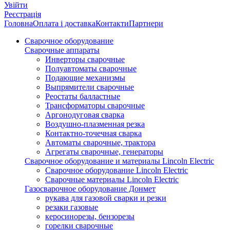
Увійти
Реєстрація
Головна
Оплата і доставка
Контакти
Партнери
Сварочное оборудование
Сварочные аппараты
Инверторы сварочные
Полуавтоматы сварочные
Подающие механизмы
Выпрямители сварочные
Реостаты балластные
Трансформаторы сварочные
Аргонодуговая сварка
Воздушно-плазменная резка
Контактно-точечная сварка
Автоматы сварочные, трактора
Агрегаты сварочные, генераторы
Сварочное оборудование и материалы Lincoln Electric
Сварочное оборудование Lincoln Electric
Сварочные материалы Lincoln Electric
Газосварочное оборудование Донмет
рукава для газовой сварки и резки
резаки газовые
керосинорезы, бензорезы
горелки сварочные