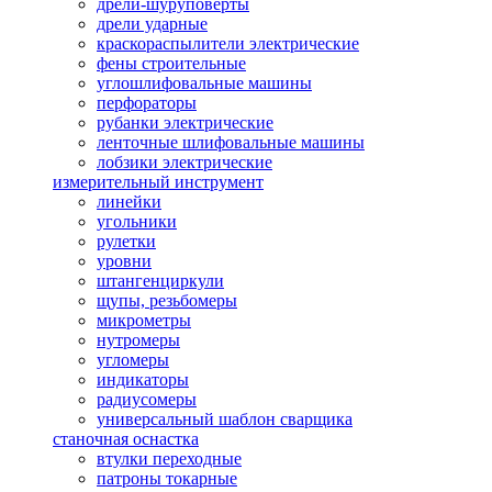
дрели-шуруповерты
дрели ударные
краскораспылители электрические
фены строительные
углошлифовальные машины
перфораторы
рубанки электрические
ленточные шлифовальные машины
лобзики электрические
измерительный инструмент
линейки
угольники
рулетки
уровни
штангенциркули
щупы, резьбомеры
микрометры
нутромеры
угломеры
индикаторы
радиусомеры
универсальный шаблон сварщика
станочная оснастка
втулки переходные
патроны токарные