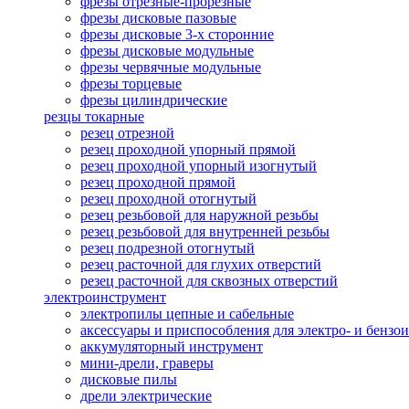
фрезы отрезные-прорезные
фрезы дисковые пазовые
фрезы дисковые 3-х сторонние
фрезы дисковые модульные
фрезы червячные модульные
фрезы торцевые
фрезы цилиндрические
резцы токарные
резец отрезной
резец проходной упорный прямой
резец проходной упорный изогнутый
резец проходной прямой
резец проходной отогнутый
резец резьбовой для наружной резьбы
резец резьбовой для внутренней резьбы
резец подрезной отогнутый
резец расточной для глухих отверстий
резец расточной для сквозных отверстий
электроинструмент
электропилы цепные и сабельные
аксессуары и приспособления для электро- и бензо
аккумуляторный инструмент
мини-дрели, граверы
дисковые пилы
дрели электрические