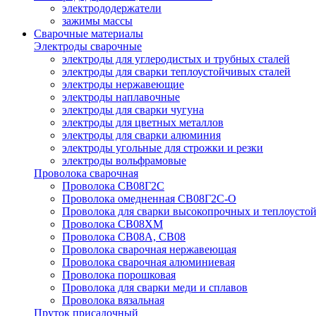
электрододержатели
зажимы массы
Сварочные материалы
Электроды сварочные
электроды для углеродистых и трубных сталей
электроды для сварки теплоустойчивых сталей
электроды нержавеющие
электроды наплавочные
электроды для сварки чугуна
электроды для цветных металлов
электроды для сварки алюминия
электроды угольные для строжки и резки
электроды вольфрамовые
Проволока сварочная
Проволока СВ08Г2С
Проволока омедненная СВ08Г2С-О
Проволока для сварки высокопрочных и теплоусто
Проволока СВ08ХМ
Проволока СВ08А, СВ08
Проволока сварочная нержавеющая
Проволока сварочная алюминиевая
Проволока порошковая
Проволока для сварки меди и сплавов
Проволока вязальная
Пруток присадочный