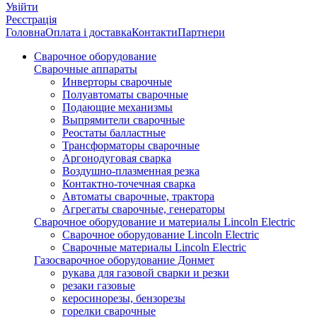
Увійти
Реєстрація
Головна
Оплата і доставка
Контакти
Партнери
Сварочное оборудование
Сварочные аппараты
Инверторы сварочные
Полуавтоматы сварочные
Подающие механизмы
Выпрямители сварочные
Реостаты балластные
Трансформаторы сварочные
Аргонодуговая сварка
Воздушно-плазменная резка
Контактно-точечная сварка
Автоматы сварочные, трактора
Агрегаты сварочные, генераторы
Сварочное оборудование и материалы Lincoln Electric
Сварочное оборудование Lincoln Electric
Сварочные материалы Lincoln Electric
Газосварочное оборудование Донмет
рукава для газовой сварки и резки
резаки газовые
керосинорезы, бензорезы
горелки сварочные