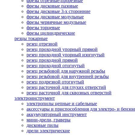
фрезы отрезные-прорезные
фрезы дисковые пазовые
фрезы дисковые 3-х сторонние
фрезы дисковые модульные
фрезы червячные модульные
фрезы торцевые
фрезы цилиндрические
резцы токарные
резец отрезной
резец проходной упорный прямой
резец проходной упорный изогнутый
резец проходной прямой
резец проходной отогнутый
резец резьбовой для наружной резьбы
резец резьбовой для внутренней резьбы
резец подрезной отогнутый
резец расточной для глухих отверстий
резец расточной для сквозных отверстий
электроинструмент
электропилы цепные и сабельные
аксессуары и приспособления для электро- и бензо
аккумуляторный инструмент
мини-дрели, граверы
дисковые пилы
дрели электрические