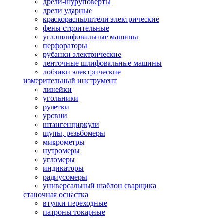
дрели-шуруповерты
дрели ударные
краскораспылители электрические
фены строительные
углошлифовальные машины
перфораторы
рубанки электрические
ленточные шлифовальные машины
лобзики электрические
измерительный инструмент
линейки
угольники
рулетки
уровни
штангенциркули
щупы, резьбомеры
микрометры
нутромеры
угломеры
индикаторы
радиусомеры
универсальный шаблон сварщика
станочная оснастка
втулки переходные
патроны токарные