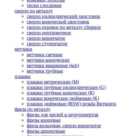
тиски слесарные
сверло по металлу
сверло цилиндрический хвостовик
сверло конический хвостовик
сверло перовое по металлу сборное
сверло центровочное
сверло корончатое
сверло ступенчатое
метчики
метчики гаечные
метчики конические
метчики машинные (м/р)
метчики трубные
плашки
плашки метрические (М)
плашки трубные цилиндрические (G)
плашки трубные конические (R)
плашки конические дюймовые (К)
плашки дюймовые (BSW) резьба Витворта
фреза по металлу
фрезы для дрелей и шуруповертов
фрезы концевые
фреза кольцевая, сверло корончатое
фрезы шпоночные