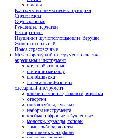
шлемы
Костюмы и шлемы пескоструйщика
Спецодежда
Обувь рабочая
Рукавицы, перчатки
Респираторы
Наушники шумопоглощающие, беруши
Жилет сигнальный
Пояса страховочные
Металлорежущий инструмент, оснастка
абразивный инструмент
круги абразивные
щетки по металлу
шлифшкурка
Пневмошлифмашина
слесарный инструмент
ключи слесарные, головки, воротки
отвертки
плоскогубцы, кусачки
наборы инструмента
клейма цифровые и буквенные
молотки, кувалды, топоры
ломы, зубила, лопаты
напильники, надфили
ножовки, полотна