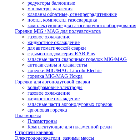
редукторы баллонные
манометры давления
клапаны обратные, огнепреградительные
посты, комплекты газосварщика
комплектующие для газосварочного оборудования
Горелки MIG / MAG для полуавтоматов
газовое охлаждение
жидкостное охлаждение
для автоматической сварки
с дымоотводом серия RAB Plus
запасные части сварочных горелок MIG/MAG
антиадгезивы и хладагенты
горелки MIG/MAG Lincoln Electric
горелка MIG/MAG Искра
Горелки для аргонодуговой сварки
вольфрамовые электроды
газовое охлаждение
жидкостное охлаждение
запасные части аргонодуговых горелок
аргоновая горелка
Плазморезы
Плазмотроны
Комплектующие для плазменной резки
Строгачи канавок
Электрододержатели, зажимы массы