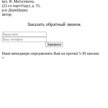
вул. В. Матусевича,
(22-го партз'їзду), д. 55,
р-н ДержЦирку
автор:
м-н «ЗВАРЮВАННЯ».
Заказать обратный звонок
Наші менеджери передзвонять Вам на протязі 5-30 хвилин
×