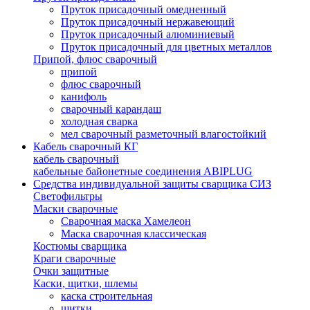
Пруток присадочный омедненный
Пруток присадочный нержавеющий
Пруток присадочный алюминиевый
Пруток присадочный для цветных металлов
Припой, флюс сварочный
припой
флюс сварочный
канифоль
сварочный карандаш
холодная сварка
мел сварочный разметочный влагостойкий
Кабель сварочный КГ
кабель сварочный
кабельные байонетные соединения ABIPLUG
Средства индивидуальной защиты сварщика СИЗ
Светофильтры
Маски сварочные
Сварочная маска Хамелеон
Маска сварочная классическая
Костюмы сварщика
Краги сварочные
Очки защитные
Каски, щитки, шлемы
каска строительная
щитки