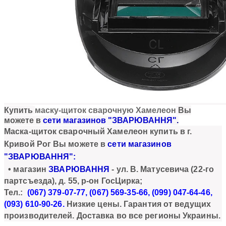
Купи
ть
маску-щиток сварочную Хамелеон
Вы
можете в
сети магазинов "ЗВАРЮВАННЯ"
.
Маска-щиток сварочный Хамелеон купить в г.
Кривой Рог Вы можете в
сети магазинов
"ЗВАРЮВАННЯ":
• магазин
ЗВАРЮВАННЯ
- ул.
В. Матусевича
(
22-го
партсъезда)
, д. 55, р-он ГосЦирка;
Тел.:
(067) 379-07-77, (067) 569-35-66, (099) 047-64-46,
(093) 610-90
-26.
Низкие цены. Гарантия от ведущих
производителей. Доставка во все регионы Украины.