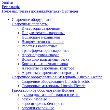
Увійти
Реєстрація
Головна
Оплата і доставка
Контакти
Партнери
Сварочное оборудование
Сварочные аппараты
Инверторы сварочные
Полуавтоматы сварочные
Подающие механизмы
Выпрямители сварочные
Реостаты балластные
Трансформаторы сварочные
Аргонодуговая сварка
Воздушно-плазменная резка
Контактно-точечная сварка
Автоматы сварочные, трактора
Агрегаты сварочные, генераторы
Сварочное оборудование и материалы Lincoln Electric
Сварочное оборудование Lincoln Electric
Сварочные материалы Lincoln Electric
Газосварочное оборудование Донмет
рукава для газовой сварки и резки
резаки газовые
керосинорезы, бензорезы
горелки сварочные