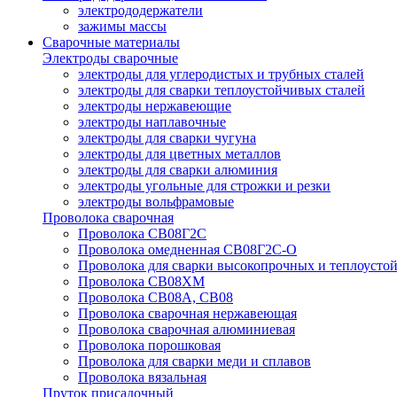
электрододержатели
зажимы массы
Сварочные материалы
Электроды сварочные
электроды для углеродистых и трубных сталей
электроды для сварки теплоустойчивых сталей
электроды нержавеющие
электроды наплавочные
электроды для сварки чугуна
электроды для цветных металлов
электроды для сварки алюминия
электроды угольные для строжки и резки
электроды вольфрамовые
Проволока сварочная
Проволока СВ08Г2С
Проволока омедненная СВ08Г2С-О
Проволока для сварки высокопрочных и теплоусто
Проволока СВ08ХМ
Проволока СВ08А, СВ08
Проволока сварочная нержавеющая
Проволока сварочная алюминиевая
Проволока порошковая
Проволока для сварки меди и сплавов
Проволока вязальная
Пруток присадочный