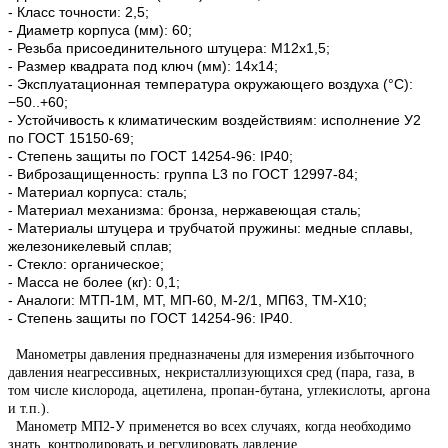
- Класс точности: 2,5;
- Диаметр корпуса (мм): 60;
- Резьба присоединительного штуцера: М12х1,5;
- Размер квадрата под ключ (мм): 14х14;
- Эксплуатационная температура окружающего воздуха (°C):
−50..+60;
- Устойчивость к климатическим воздействиям: исполнение У2
по ГОСТ 15150-69;
- Степень защиты по ГОСТ 14254-96: IP40;
- Виброзащищенность: группа L3 по ГОСТ 12997-84;
- Материал корпуса: сталь;
- Материал механизма: бронза, нержавеющая сталь;
- Материалы штуцера и трубчатой пружины: медные сплавы,
железоникелевый сплав;
- Стекло: органическое;
- Масса не более (кг): 0,1;
- Аналоги: МТП-1М, МТ, МП-60, М-2/1, МП63, ТМ-Х10;
- Степень защиты по ГОСТ 14254-96: IP40.
Манометры давления предназначены для измерения избыточного
давления неагрессивных, некристаллизующихся сред (пара, газа, в
том числе кислорода, ацетилена, пропан-бутана, углекислоты, аргона
и т.п.).
Манометр МП2-У применется во всех случаях, когда необходимо
знать, контролировать и регулировать давление.