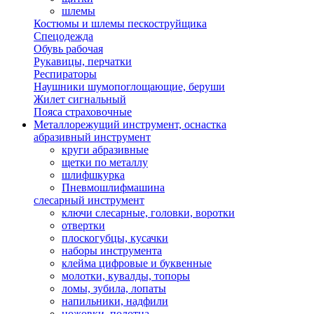
шлемы
Костюмы и шлемы пескоструйщика
Спецодежда
Обувь рабочая
Рукавицы, перчатки
Респираторы
Наушники шумопоглощающие, беруши
Жилет сигнальный
Пояса страховочные
Металлорежущий инструмент, оснастка
абразивный инструмент
круги абразивные
щетки по металлу
шлифшкурка
Пневмошлифмашина
слесарный инструмент
ключи слесарные, головки, воротки
отвертки
плоскогубцы, кусачки
наборы инструмента
клейма цифровые и буквенные
молотки, кувалды, топоры
ломы, зубила, лопаты
напильники, надфили
ножовки, полотна