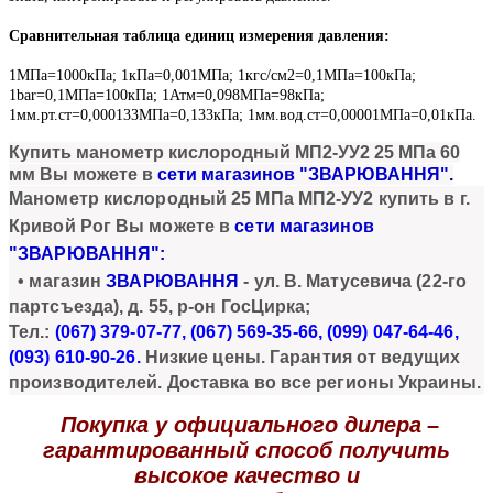
Сравнительная таблица единиц измерения давления:
1МПа=1000кПа; 1кПа=0,001МПа; 1кгс/см2=0,1МПа=100кПа;
1bar=0,1МПа=100кПа; 1Атм=0,098МПа=98кПа;
1мм.рт.ст=0,000133МПа=0,133кПа; 1мм.вод.ст=0,00001МПа=0,01кПа.
Купи
ть
манометр кислородный МП2-УУ2 25 МПа 60
мм
Вы можете в
сети магазинов "ЗВАРЮВАННЯ"
.
Манометр кислородный 25 МПа МП2-УУ2
купить в г.
Кривой Рог Вы можете в
сети магазинов
"ЗВАРЮВАННЯ":
• магазин
ЗВАРЮВАННЯ
- ул.
В. Матусевича
(
22-го
партсъезда)
, д. 55, р-он ГосЦирка;
Тел.:
(067) 379-07-77, (067) 569-35-66, (099) 047-64-46,
(093) 610-90
-26.
Низкие цены. Гарантия от ведущих
производителей. Доставка во все регионы Украины.
Покупка у официального дилера
–
гарантированный способ получить
высокое качество и