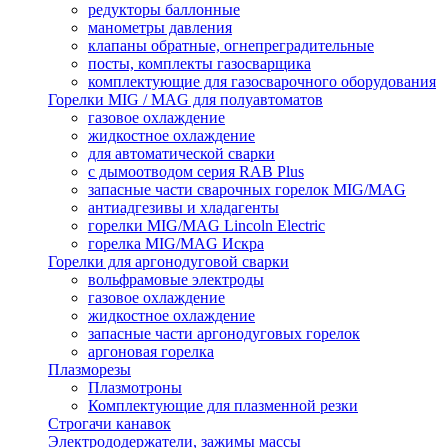
редукторы баллонные
манометры давления
клапаны обратные, огнепреградительные
посты, комплекты газосварщика
комплектующие для газосварочного оборудования
Горелки MIG / MAG для полуавтоматов
газовое охлаждение
жидкостное охлаждение
для автоматической сварки
с дымоотводом серия RAB Plus
запасные части сварочных горелок MIG/MAG
антиадгезивы и хладагенты
горелки MIG/MAG Lincoln Electric
горелка MIG/MAG Искра
Горелки для аргонодуговой сварки
вольфрамовые электроды
газовое охлаждение
жидкостное охлаждение
запасные части аргонодуговых горелок
аргоновая горелка
Плазморезы
Плазмотроны
Комплектующие для плазменной резки
Строгачи канавок
Электрододержатели, зажимы массы