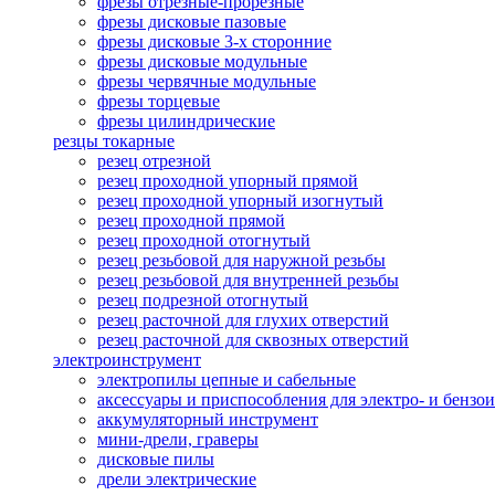
фрезы отрезные-прорезные
фрезы дисковые пазовые
фрезы дисковые 3-х сторонние
фрезы дисковые модульные
фрезы червячные модульные
фрезы торцевые
фрезы цилиндрические
резцы токарные
резец отрезной
резец проходной упорный прямой
резец проходной упорный изогнутый
резец проходной прямой
резец проходной отогнутый
резец резьбовой для наружной резьбы
резец резьбовой для внутренней резьбы
резец подрезной отогнутый
резец расточной для глухих отверстий
резец расточной для сквозных отверстий
электроинструмент
электропилы цепные и сабельные
аксессуары и приспособления для электро- и бензо
аккумуляторный инструмент
мини-дрели, граверы
дисковые пилы
дрели электрические