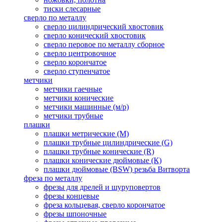
тиски слесарные
сверло по металлу
сверло цилиндрический хвостовик
сверло конический хвостовик
сверло перовое по металлу сборное
сверло центровочное
сверло корончатое
сверло ступенчатое
метчики
метчики гаечные
метчики конические
метчики машинные (м/р)
метчики трубные
плашки
плашки метрические (М)
плашки трубные цилиндрические (G)
плашки трубные конические (R)
плашки конические дюймовые (К)
плашки дюймовые (BSW) резьба Витворта
фреза по металлу
фрезы для дрелей и шуруповертов
фрезы концевые
фреза кольцевая, сверло корончатое
фрезы шпоночные