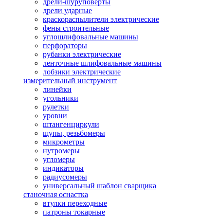
дрели-шуруповерты
дрели ударные
краскораспылители электрические
фены строительные
углошлифовальные машины
перфораторы
рубанки электрические
ленточные шлифовальные машины
лобзики электрические
измерительный инструмент
линейки
угольники
рулетки
уровни
штангенциркули
щупы, резьбомеры
микрометры
нутромеры
угломеры
индикаторы
радиусомеры
универсальный шаблон сварщика
станочная оснастка
втулки переходные
патроны токарные