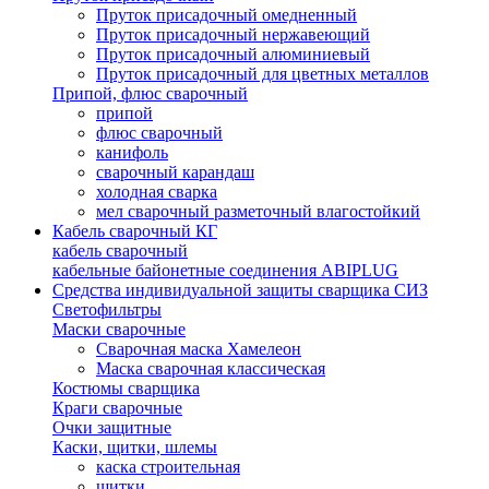
Пруток присадочный омедненный
Пруток присадочный нержавеющий
Пруток присадочный алюминиевый
Пруток присадочный для цветных металлов
Припой, флюс сварочный
припой
флюс сварочный
канифоль
сварочный карандаш
холодная сварка
мел сварочный разметочный влагостойкий
Кабель сварочный КГ
кабель сварочный
кабельные байонетные соединения ABIPLUG
Средства индивидуальной защиты сварщика СИЗ
Светофильтры
Маски сварочные
Сварочная маска Хамелеон
Маска сварочная классическая
Костюмы сварщика
Краги сварочные
Очки защитные
Каски, щитки, шлемы
каска строительная
щитки